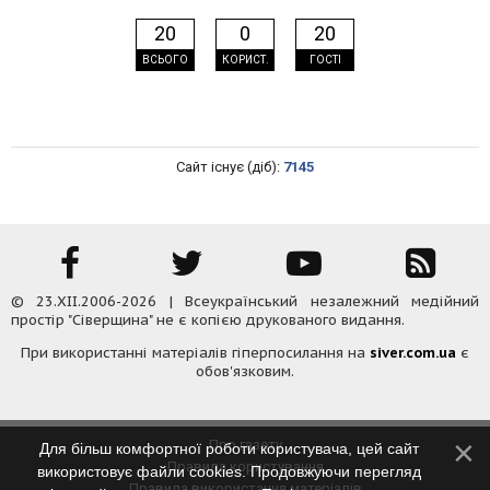
20
0
20
ВСЬОГО
КОРИСТ.
ГОСТІ
Сайт існує (діб):
7145
© 23.XII.2006-2026 | Всеукраїнський незалежний медійний
простір "Сіверщина" не є копією друкованого видання.
При використанні матеріалів гіперпосилання на
siver.com.ua
є
обов'язковим.
Про газету
Для більш комфортної роботи користувача, цей сайт
Правила користування
використовує файли cookies. Продовжуючи перегляд
Правила використання матеріалів