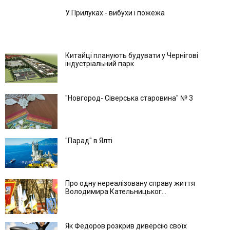
У Прилуках - вибухи і пожежа
Китайці планують будувати у Чернігові
індустріальний парк
"Новгород- Сіверська старовина" № 3
"Парад" в Ялті
Про одну нереалізовану справу життя
Володимира Кательницьког...
Як Федоров розкрив диверсію своїх