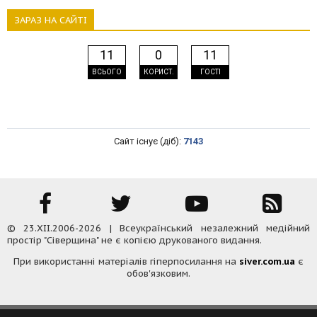
ЗАРАЗ НА САЙТІ
11
0
11
ВСЬОГО
КОРИСТ.
ГОСТІ
Сайт існує (діб):
7143
© 23.XII.2006-2026 | Всеукраїнський незалежний медійний
простір "Сіверщина" не є копією друкованого видання.
При використанні матеріалів гіперпосилання на
siver.com.ua
є
обов'язковим.