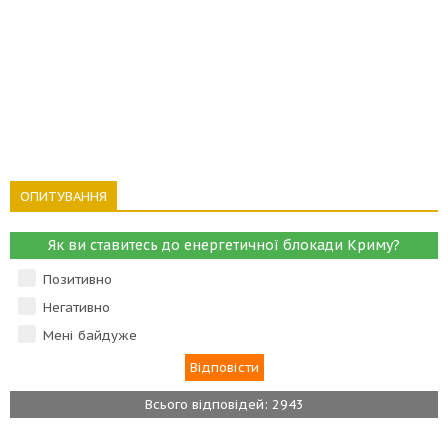
ОПИТУВАННЯ
Як ви ставитесь до енергетичної блокади Криму?
Позитивно
Негативно
Мені байдуже
Всього відповідей: 2943