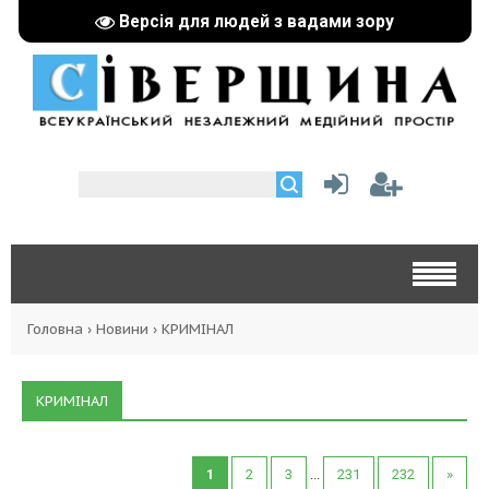
Версія для людей з вадами зору
Головна
›
Новини
›
КРИМІНАЛ
КРИМІНАЛ
1
2
3
...
231
232
»