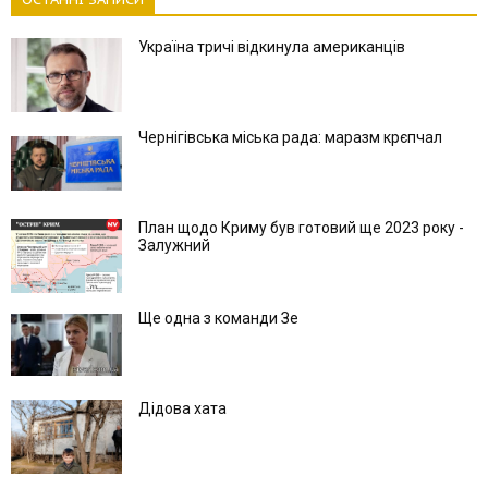
Україна тричі відкинула американців
Чернігівська міська рада: маразм крєпчал
План щодо Криму був готовий ще 2023 року -
Залужний
Ще одна з команди Зе
Дідова хата