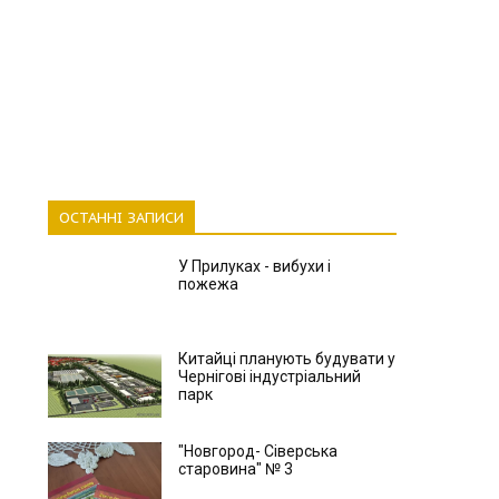
ОСТАННІ ЗАПИСИ
У Прилуках - вибухи і
пожежа
Китайці планують будувати у
Чернігові індустріальний
парк
"Новгород- Сіверська
старовина" № 3