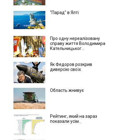
"Парад" в Ялті
Про одну нереалізовану
справу життя Володимира
Кательницьког...
Як Федоров розкрив
диверсію своїх
Область жнивує
Рейтинг, який на зараз
показали усім...