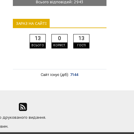
Всього відповідей: 2943
ЗАРАЗ НА САЙТІ
13
0
13
ВСЬОГО
КОРИСТ.
ГОСТІ
Сайт існує (діб):
7144
ю друкованого видання.
вим.