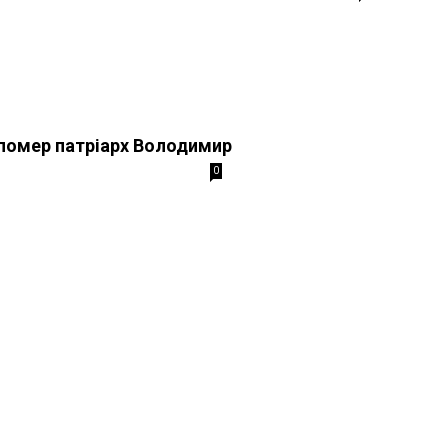
 помер патріарх Володимир
0