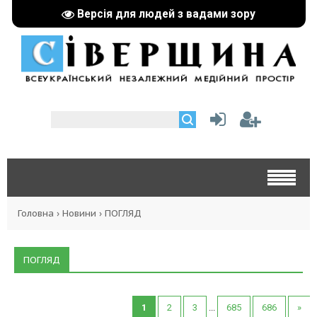
Версія для людей з вадами зору
Головна
›
Новини
›
ПОГЛЯД
ПОГЛЯД
1
2
3
...
685
686
»