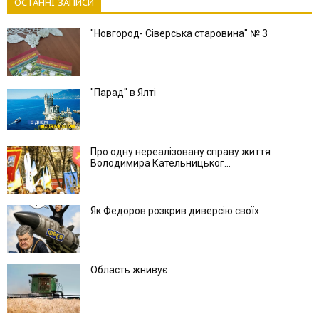
ОСТАННІ ЗАПИСИ
"Новгород- Сіверська старовина" № 3
"Парад" в Ялті
Про одну нереалізовану справу життя
Володимира Кательницьког...
Як Федоров розкрив диверсію своїх
Область жнивує