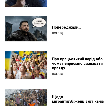
Попереджали...
ПОГЛЯД
Про працьовитий нарід або
чому неприємно визнавати
правду...
ПОГЛЯД
Щодо
мігрантів\біженців\втікачів