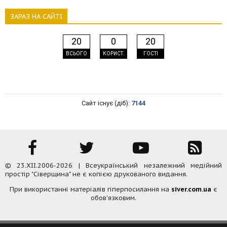
ЗАРАЗ НА САЙТІ
20
0
20
ВСЬОГО
КОРИСТ.
ГОСТІ
Сайт існує (діб):
7144
© 23.XII.2006-2026 | Всеукраїнський незалежний медійний
простір "Сіверщина" не є копією друкованого видання.
При використанні матеріалів гіперпосилання на
siver.com.ua
є
обов'язковим.