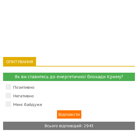
ОПИТУВАННЯ
Як ви ставитесь до енергетичної блокади Криму?
Позитивно
Негативно
Мені байдуже
Всього відповідей: 2943