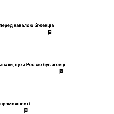
 перед навалою біженців
0
знали, що з Росією був зговір
0
еспроможності
0