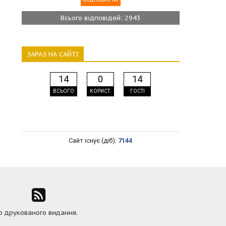
Всього відповідей: 2943
ЗАРАЗ НА САЙТІ
14
0
14
ВСЬОГО
КОРИСТ.
ГОСТІ
Сайт існує (діб):
7144
ю друкованого видання.