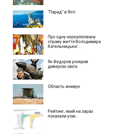
"Парад" в Ялті
Про одну нереалізовану
справу життя Володимира
Кательницьког...
Як Федоров розкрив
диверсію своїх
Область жнивує
Рейтинг, який на зараз
показали усім...