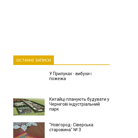
ОСТАННІ ЗАПИСИ
У Прилуках - вибухи і
пожежа
Китайці планують будувати у
Чернігові індустріальний
парк
"Новгород- Сіверська
старовина" № 3