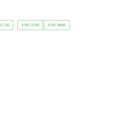
21-30
...
3781-3790
3791-3800