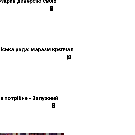
зкрив диверсію своїх
0
міська рада: маразм крєпчал
0
не потрібне - Залужний
0