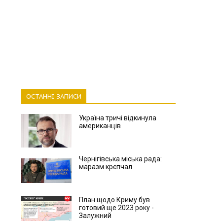
ОСТАННІ ЗАПИСИ
Україна тричі відкинула
американців
Чернігівська міська рада:
маразм крєпчал
План щодо Криму був
готовий ще 2023 року -
Залужний