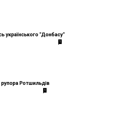
сь українського "Донбасу"
1
 рупора Ротшильдів
1