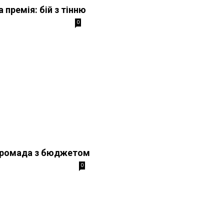
 премія: бій з тінню
0
громада з бюджетом
0