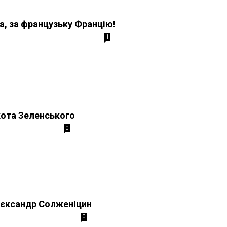
, за французьку Францію!
1
кота Зеленського
0
лєксандр Солженіцин
0