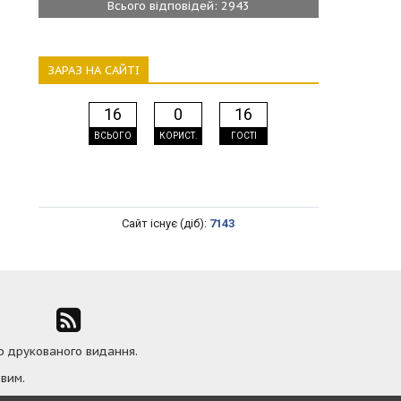
Всього відповідей: 2943
ЗАРАЗ НА САЙТІ
16
0
16
ВСЬОГО
КОРИСТ.
ГОСТІ
Сайт існує (діб):
7143
ю друкованого видання.
вим.