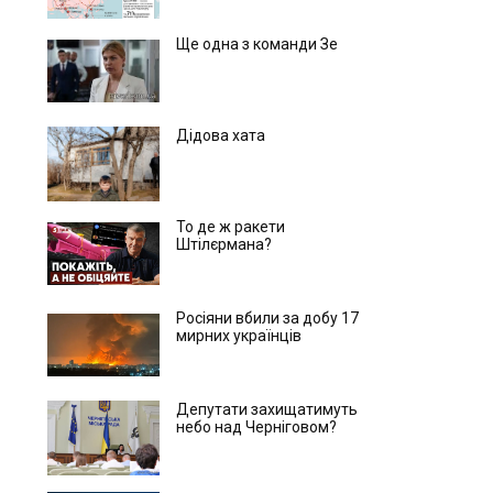
Ще одна з команди Зе
Дідова хата
То де ж ракети
Штілєрмана?
Росіяни вбили за добу 17
мирних українців
Депутати захищатимуть
небо над Черніговом?