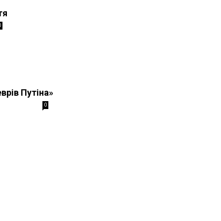
тя
0
врів Путіна»
0