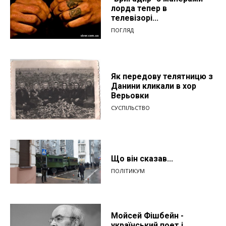
лорда тепер в
телевізорі...
ПОГЛЯД
Як передову телятницю з
Данини кликали в хор
Верьовки
СУСПІЛЬСТВО
Що він сказав...
ПОЛІТИКУМ
Мойсей Фішбейн -
український поет і