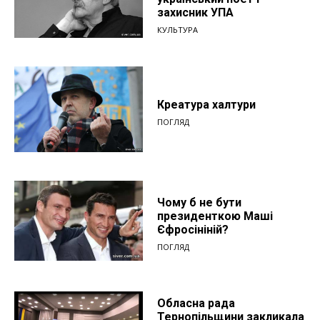
захисник УПА
КУЛЬТУРА
Креатура халтури
ПОГЛЯД
Чому б не бути
президенткою Маші
Єфросініній?
ПОГЛЯД
Обласна рада
Тернопільщини закликала