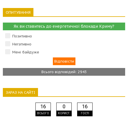
ОПИТУВАННЯ
Як ви ставитесь до енергетичної блокади Криму?
Позитивно
Негативно
Мені байдуже
Всього відповідей: 2943
ЗАРАЗ НА САЙТІ
16
0
16
ВСЬОГО
КОРИСТ.
ГОСТІ