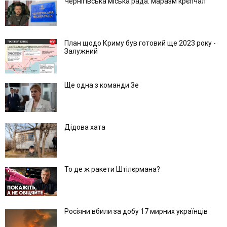
Чернігівська міська рада: маразм крєпчал
План щодо Криму був готовий ще 2023 року -
Залужний
Ще одна з команди Зе
Дідова хата
То де ж ракети Штілєрмана?
Росіяни вбили за добу 17 мирних українців