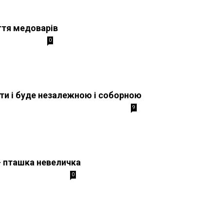
тя медоварів
0
ути і буде незалежною і соборною
9
— пташка невеличка
0