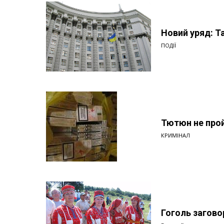
Новий уряд: Т
ПОДІЇ
Тютюн не про
КРИМІНАЛ
Гоголь загово