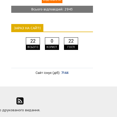
Всього відповідей: 2943
ЗАРАЗ НА САЙТІ
22
0
22
ВСЬОГО
КОРИСТ.
ГОСТІ
Сайт існує (діб):
7144
ю друкованого видання.