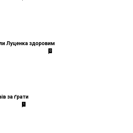
али Луценка здоровим
0
ів за ґрати
1