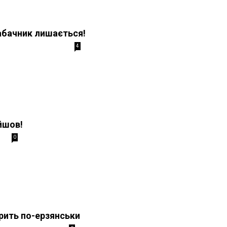
абачник лишається!
4
йшов!
0
рить по-ерзянськи