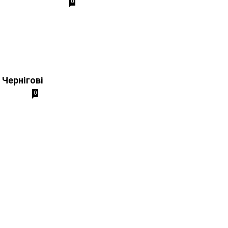
0
 Чернігові
0