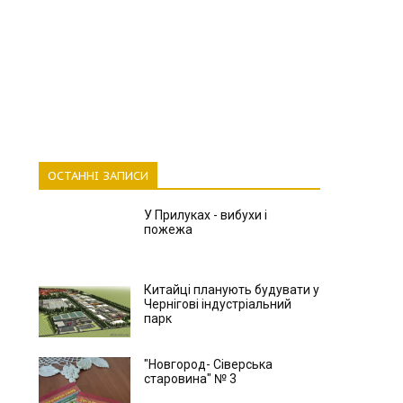
ОСТАННІ ЗАПИСИ
У Прилуках - вибухи і
пожежа
Китайці планують будувати у
Чернігові індустріальний
парк
"Новгород- Сіверська
старовина" № 3