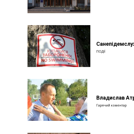
Санепідемслуж
ПОДІЇ
Владислав Ат
Гарячий коментар