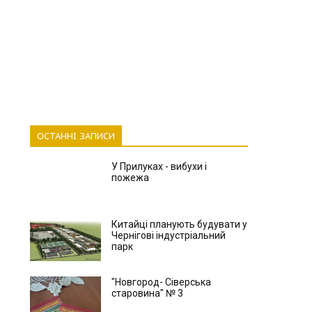
ОСТАННІ ЗАПИСИ
У Прилуках - вибухи і
пожежа
Китайці планують будувати у
Чернігові індустріальний
парк
"Новгород- Сіверська
старовина" № 3