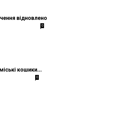
чення відновлено
0
міські кошики...
0