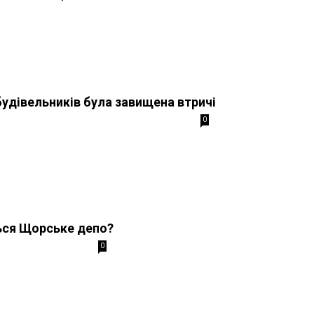
будівельників була завищена втричі
0
ься Щорське депо?
0