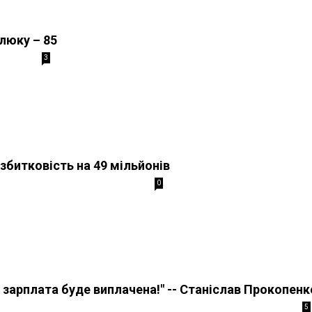
люку – 85
3
битковість на 49 мільйонів
0
у зарплата буде виплачена!" -- Станіслав Прокопенк
5