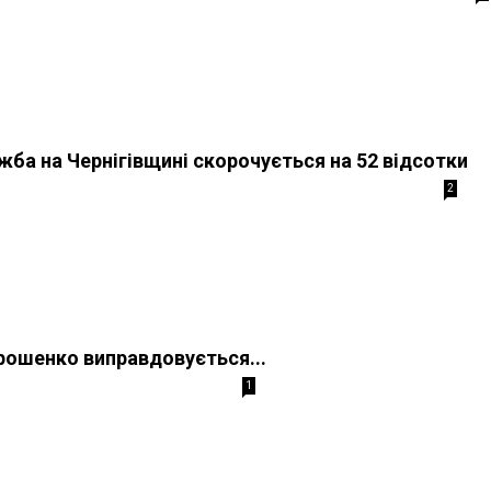
ба на Чернігівщині скорочується на 52 відсотки
2
рошенко виправдовується...
1