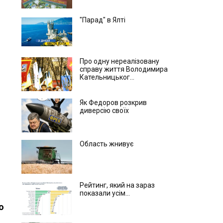
"Парад" в Ялті
Про одну нереалізовану
справу життя Володимира
Кательницьког...
Як Федоров розкрив
диверсію своїх
Область жнивує
Рейтинг, який на зараз
показали усім...
о