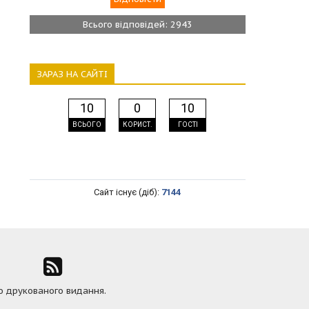
Всього відповідей: 2943
ЗАРАЗ НА САЙТІ
10
0
10
ВСЬОГО
КОРИСТ.
ГОСТІ
Сайт існує (діб):
7144
ю друкованого видання.