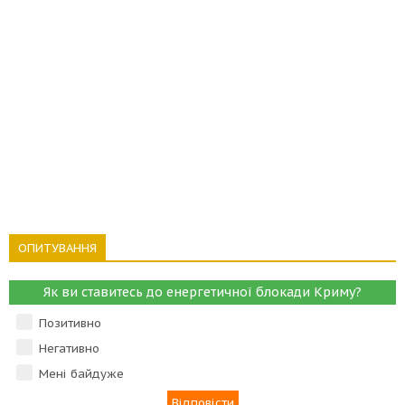
ОПИТУВАННЯ
Як ви ставитесь до енергетичної блокади Криму?
Позитивно
Негативно
Мені байдуже