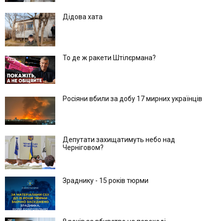
Дідова хата
То де ж ракети Штілєрмана?
Росіяни вбили за добу 17 мирних українців
Депутати захищатимуть небо над
Черніговом?
Зраднику - 15 років тюрми