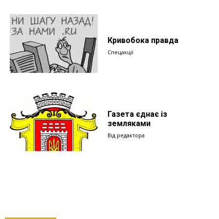
Кривобока правда
Спецакції
Газета єднає із
земляками
Від редактора