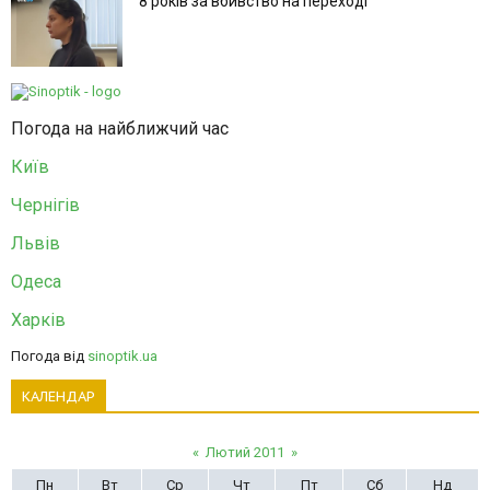
8 років за вбивство на переході
Погода на найближчий час
Київ
Чернігів
Львів
Одеса
Харків
Погода від
sinoptik.ua
КАЛЕНДАР
«
Лютий 2011
»
Пн
Вт
Ср
Чт
Пт
Сб
Нд