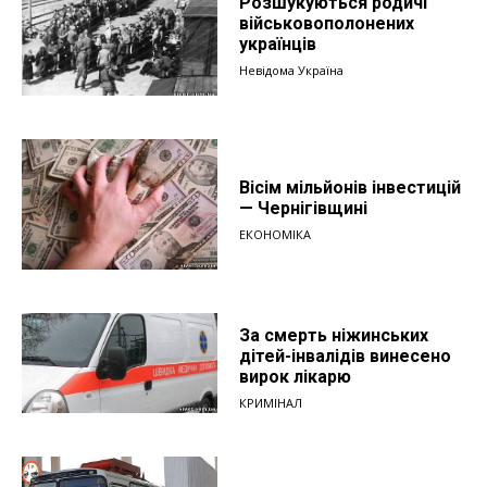
Розшукуються родичі
військовополонених
українців
Невідома Україна
Вісім мільйонів інвестицій
— Чернігівщині
ЕКОНОМІКА
За смерть ніжинських
дітей-інвалідів винесено
вирок лікарю
КРИМІНАЛ