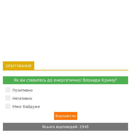
ОПИТУВАННЯ
Як ви ставитесь до енергетичної блокади Криму?
Позитивно
Негативно
Мені байдуже
Всього відповідей: 2943