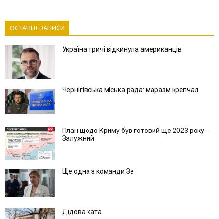
ОСТАННІ ЗАПИСИ
Україна тричі відкинула американців
Чернігівська міська рада: маразм крєпчал
План щодо Криму був готовий ще 2023 року -
Залужний
Ще одна з команди Зе
Дідова хата