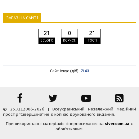
ЗАРАЗ НА САЙТІ
21
0
21
ВСЬОГО
КОРИСТ.
ГОСТІ
Сайт існує (діб):
7143
© 23.XII.2006-2026 | Всеукраїнський незалежний медійний
простір "Сіверщина" не є копією друкованого видання.
При використанні матеріалів гіперпосилання на
siver.com.ua
є
обов'язковим.