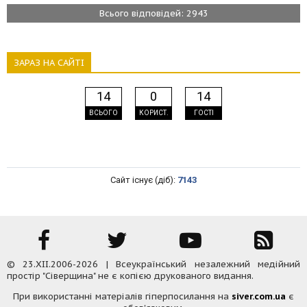
Всього відповідей: 2943
ЗАРАЗ НА САЙТІ
14
0
14
ВСЬОГО
КОРИСТ.
ГОСТІ
Сайт існує (діб):
7143
© 23.XII.2006-2026 | Всеукраїнський незалежний медійний
простір "Сіверщина" не є копією друкованого видання.
При використанні матеріалів гіперпосилання на
siver.com.ua
є