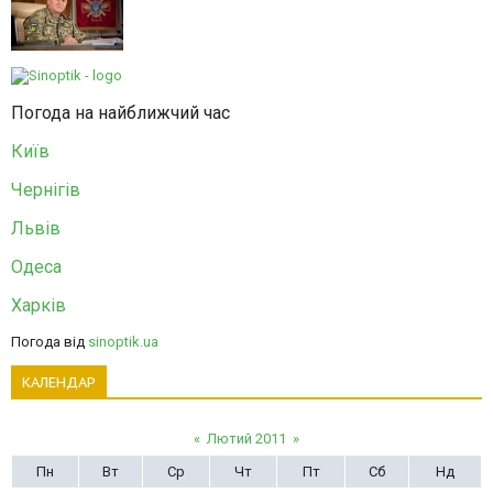
Погода на найближчий час
Київ
Чернігів
Львів
Одеса
Харків
Погода від
sinoptik.ua
КАЛЕНДАР
«
Лютий 2011
»
Пн
Вт
Ср
Чт
Пт
Сб
Нд