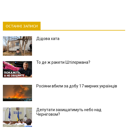
ОСТАННІ ЗАПИСИ
Дідова хата
То де ж ракети Штілєрмана?
Росіяни вбили за добу 17 мирних українців
Депутати захищатимуть небо над
Черніговом?