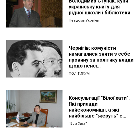
Володимир Ступак: купи
українську книгу для
рідної школи і бібліотеки
Невідома Україна
Чернігів: комуністи
намагалися зняти з себе
провину за політику влади
щодо пенсі...
ПОЛІТИКУМ
Консультації "Білої хати".
Які прилади
найекономніші, а які
найбільше "жеруть" е...
"Біла Хата"