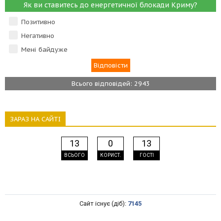
Як ви ставитесь до енергетичної блокади Криму?
Позитивно
Негативно
Мені байдуже
Всього відповідей: 2943
ЗАРАЗ НА САЙТІ
13
0
13
ВСЬОГО
КОРИСТ.
ГОСТІ
Сайт існує (діб):
7145