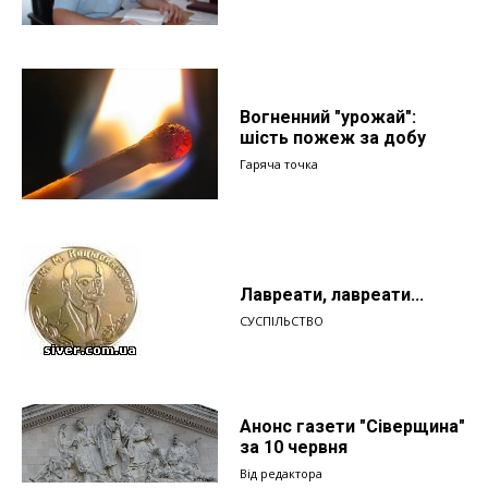
Вогненний "урожай":
шість пожеж за добу
Гаряча точка
Лавреати, лавреати...
СУСПІЛЬСТВО
Анонс газети "Сіверщина"
за 10 червня
Від редактора