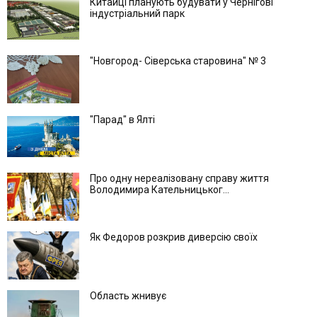
Китайці планують будувати у Чернігові
індустріальний парк
"Новгород- Сіверська старовина" № 3
"Парад" в Ялті
Про одну нереалізовану справу життя
Володимира Кательницьког...
Як Федоров розкрив диверсію своїх
Область жнивує