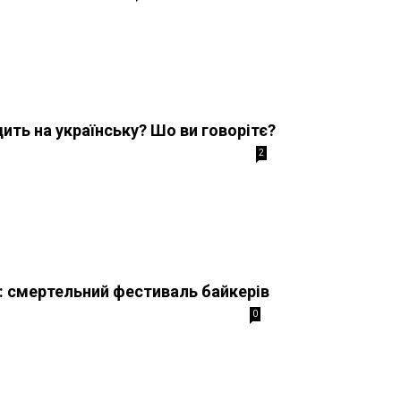
ить на українську? Шо ви говорітє?
2
: смертельний фестиваль байкерів
0