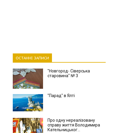
ОСТАННІ ЗАПИСИ
"Новгород- Сіверська
старовина" № 3
"Парад" в Ялті
Про одну нереалізовану
справу життя Володимира
Кательницьког...