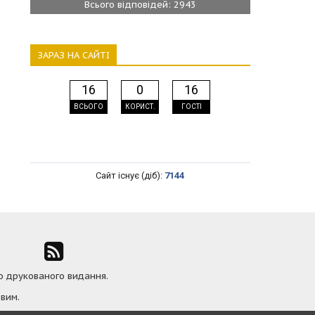
Всього відповідей: 2943
ЗАРАЗ НА САЙТІ
16
0
16
ВСЬОГО
КОРИСТ.
ГОСТІ
Сайт існує (діб):
7144
ю друкованого видання.
вим.