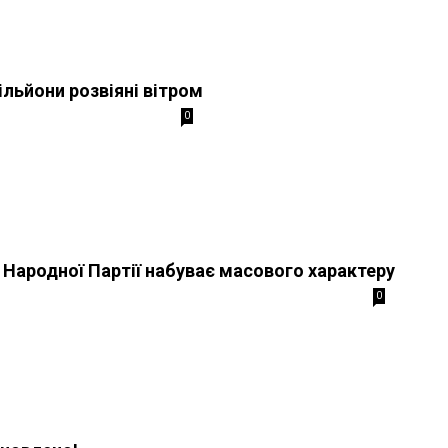
ільйони розвіяні вітром
0
в Народної Партії набуває масового характеру
0