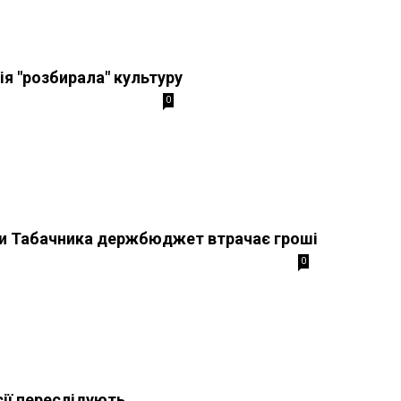
ія "розбирала" культуру
0
и Табачника держбюджет втрачає гроші
0
сії переслідують