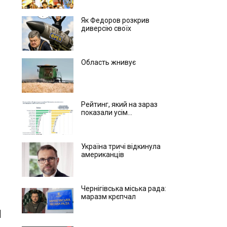
Як Федоров розкрив
диверсію своїх
Область жнивує
Рейтинг, який на зараз
показали усім...
Україна тричі відкинула
американців
Чернігівська міська рада:
маразм крєпчал