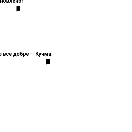
дновлено!
0
 все добре -- Кучма.
1