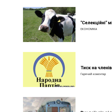
"Селекційні" м
ЕКОНОМІКА
Тиск на члені
Гарячий коментар