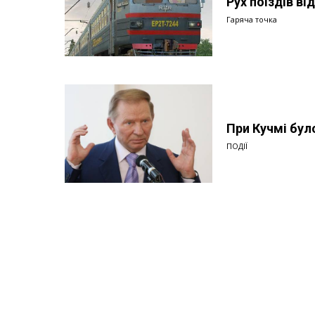
Рух поїздів ві
Гаряча точка
При Кучмі було
ПОДІЇ