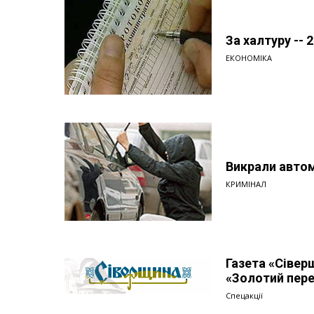
За халтуру -- 
ЕКОНОМІКА
Викрали автом
КРИМІНАЛ
Газета «Сівер
«Золотий пере
Спецакції