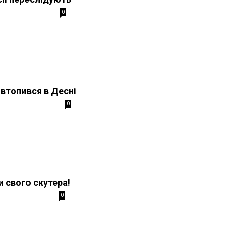
0
втопився в Десні
0
и свого скутера!
0