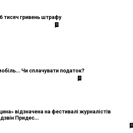
26 тисяч гривень штрафу
0
обіль... Чи сплачувати податок?
0
щина» відзначена на фестивалі журналістів
дзвін Придес...
0