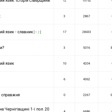
ий язик. Історія Сіверщини.
12
10752
х
3
2867
ий язик - славник
17
28433
[
1
2
]
ни?
3
5016
S
кий язик
10
4204
6
4362
 і справжня
0
2267
а Чернігівщині 1-ї пол. 20
4
6686