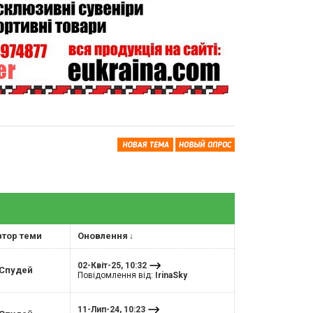
↓
втор теми
Оновлення
02-Квіт-25, 10:32
Спудей
Повідомлення від:
IrinaSky
11-Лип-24, 10:23