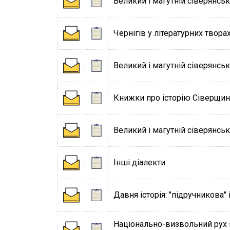
Великий і магутній сіверянськ
Чернігів у літературних твора
Великий і магутній сіверянськ
Книжки про історію Сіверщи
Великий і магутній сіверянсь
Інші діалекти
Давня історія: "підручникова"
Національно-визвольний рух н