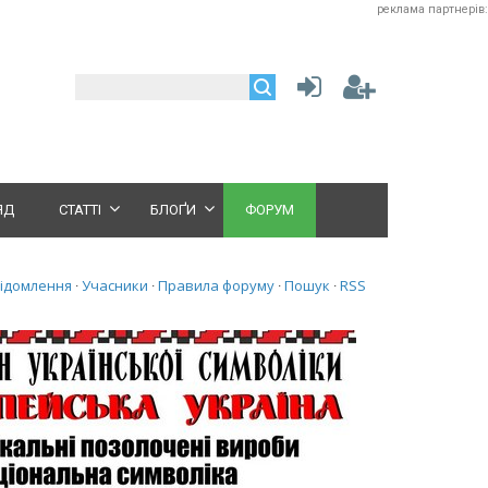
реклама партнерів:
ЯД
СТАТТІ
БЛОҐИ
ФОРУМ
відомлення
Учасники
Правила форуму
Пошук
RSS
·
·
·
·