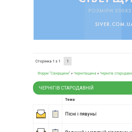
Сторінка
1
з
1
1
Форум "Сіверщини"
»
Чернігівщина
»
Чернігів стародавн
ЧЕРНІГІВ СТАРОДАВНІЙ
Тема
Пісні і пявуньї