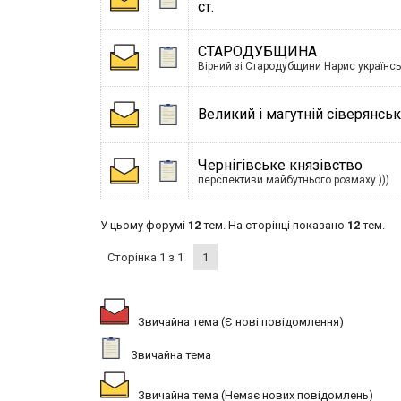
ст.
СТАРОДУБЩИНА
Вірний зі Стародубщини Нарис українсь
Великий і магутній сіверянсь
Чернігівське князівство
перспективи майбутнього розмаху )))
У цьому форумі
12
тем. На сторінці показано
12
тем.
Сторінка
1
з
1
1
Звичайна тема (Є нові повідомлення)
Звичайна тема
Звичайна тема (Немає нових повідомлень)