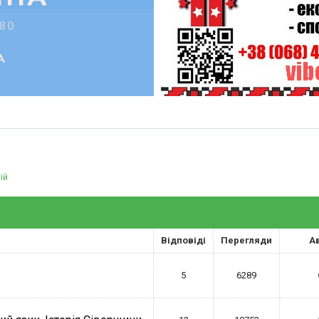
ій
Відповіді
Перегляди
А
5
6289