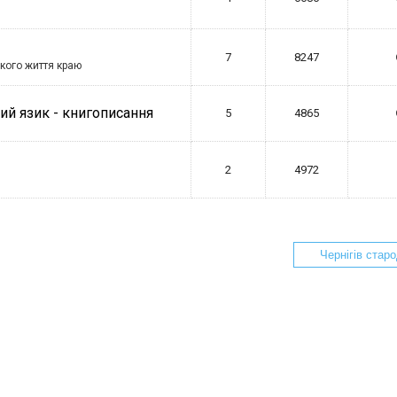
7
8247
кого життя краю
кий язик - книгописання
5
4865
2
4972