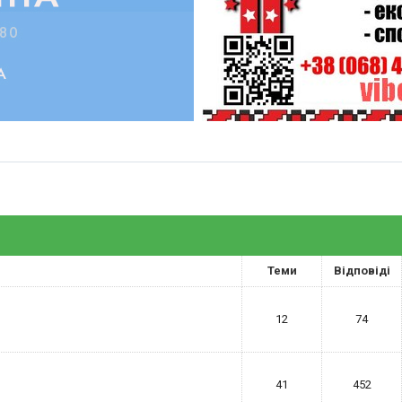
Теми
Відповіді
12
74
41
452