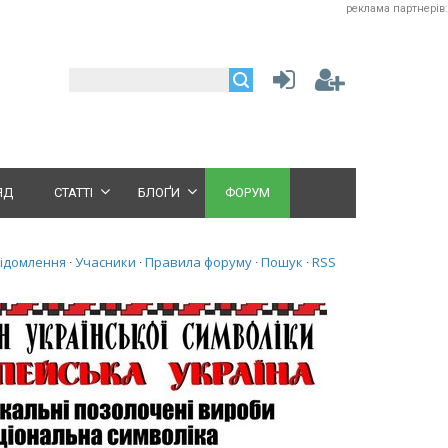
реклама партнерів:
ЯД
СТАТТІ
БЛОҐИ
ФОРУМ
відомлення
Учасники
Правила форуму
Пошук
RSS
·
·
·
·