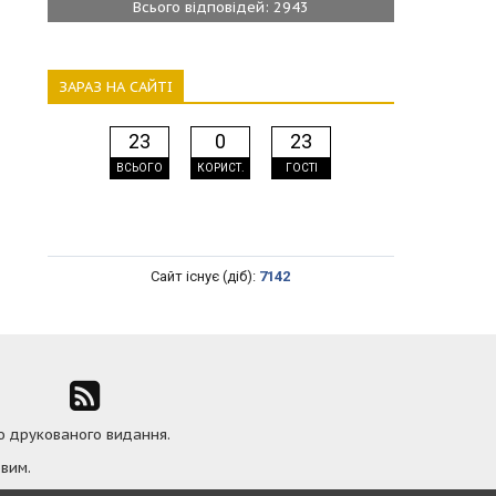
Всього відповідей: 2943
ЗАРАЗ НА САЙТІ
23
0
23
ВСЬОГО
КОРИСТ.
ГОСТІ
Сайт існує (діб):
7142
ю друкованого видання.
вим.