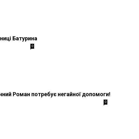
ниці Батурина
0
ний Роман потребує негайної допомоги!
0