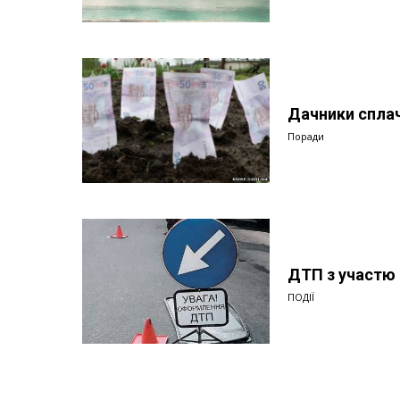
Дачники сплач
Поради
ДТП з участю
ПОДІЇ