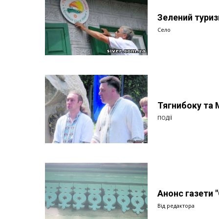
Зелений туриз
Село
Тягнибоку та 
ПОДІЇ
Анонс газети 
Від редактора