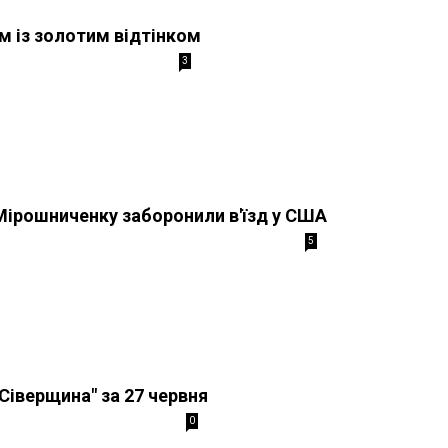
м із золотим відтінком
3
Мірошниченку заборонили в'їзд у США
5
"Сіверщина" за 27 червня
0