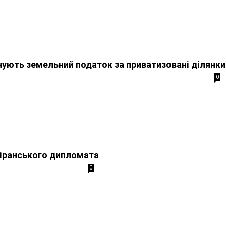
ують земельний податок за приватизовані ділянки
0
 іранського дипломата
0