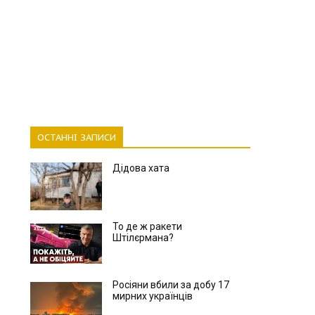
ОСТАННІ ЗАПИСИ
Дідова хата
То де ж ракети
Штілєрмана?
Росіяни вбили за добу 17
мирних українців