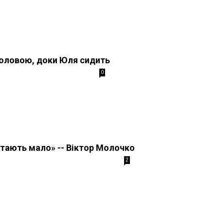
головою, доки Юля сидить
0
тають мало» -- Віктор Молочко
2