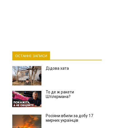
ОСТАННІ ЗАПИСИ
Дідова хата
То де ж ракети
Штілєрмана?
Росіяни вбили за добу 17
мирних українців