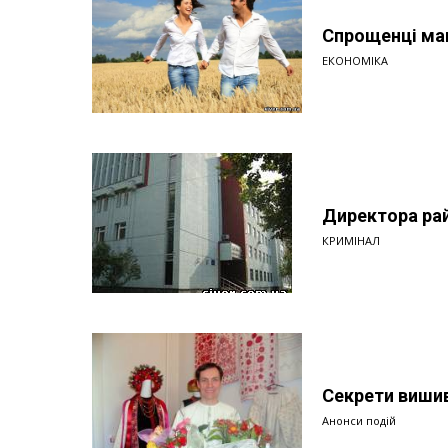
Спрощенці маю
ЕКОНОМІКА
Директора рай
КРИМІНАЛ
Секрети вишив
Анонси подій