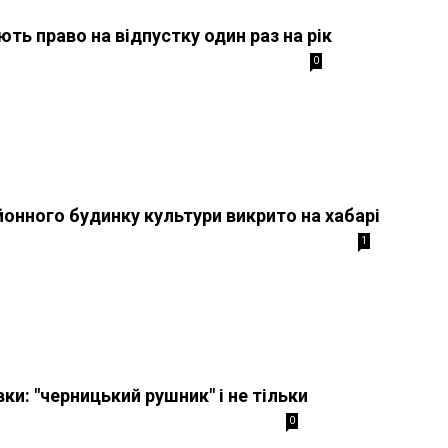
ть право на відпустку один раз на рік
0
онного будинку культури викрито на хабарі
1
ки: "черницький рушник" і не тільки
0