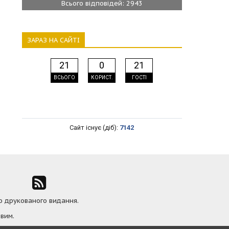
Всього відповідей: 2943
ЗАРАЗ НА САЙТІ
21
0
21
ВСЬОГО
КОРИСТ.
ГОСТІ
Сайт існує (діб):
7142
ю друкованого видання.
вим.