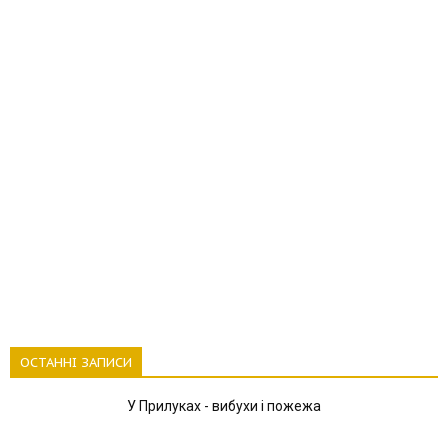
ОСТАННІ ЗАПИСИ
У Прилуках - вибухи і пожежа