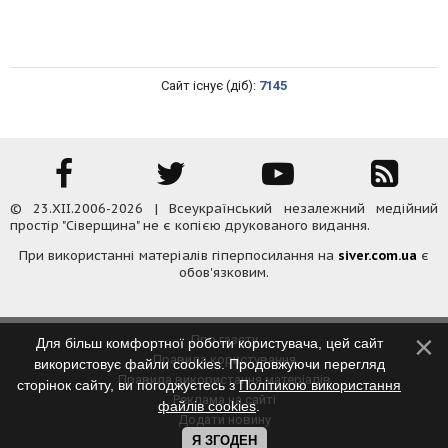
Сайт існує (діб):
7145
© 23.XII.2006-2026 | Всеукраїнський незалежний медійний
простір "Сіверщина" не є копією друкованого видання.
При використанні матеріалів гіперпосилання на
siver.com.ua
є
обов'язковим.
Про газету
Для більш комфортної роботи користувача, цей сайт
Правила користування
використовує файли cookies. Продовжуючи перегляд
Правила використання матеріалів
сторінок сайту, ви погоджуєтесь з
Політикою використання
Реклама на сайті
файлів cookies
.
Додати новину
Контакти
Я ЗГОДЕН