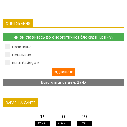
ОПИТУВАННЯ
Як ви ставитесь до енергетичної блокади Криму?
Позитивно
Негативно
Мені байдуже
Всього відповідей: 2943
ЗАРАЗ НА САЙТІ
19
0
19
ВСЬОГО
КОРИСТ.
ГОСТІ