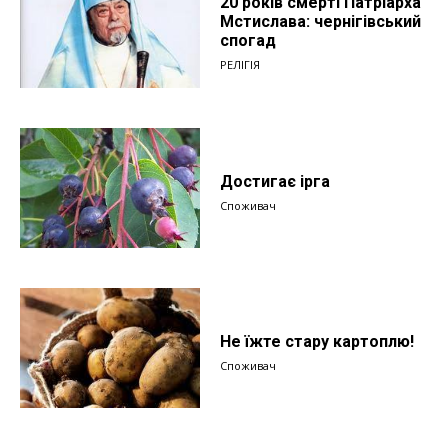
20 років смерті Патріарха
Мстислава: чернігівський
спогад
РЕЛІГІЯ
Достигає ірга
Споживач
Не їжте стару картоплю!
Споживач