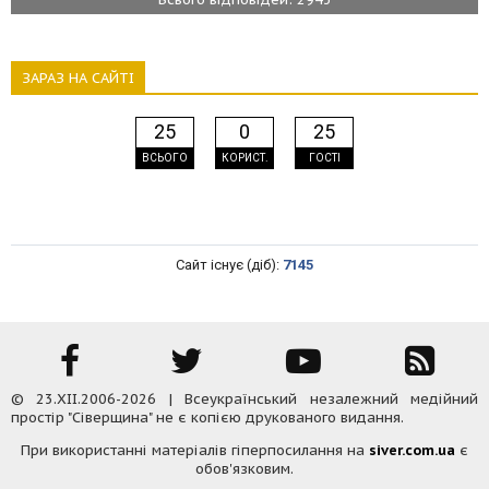
ЗАРАЗ НА САЙТІ
25
0
25
ВСЬОГО
КОРИСТ.
ГОСТІ
Сайт існує (діб):
7145
© 23.XII.2006-2026 | Всеукраїнський незалежний медійний
простір "Сіверщина" не є копією друкованого видання.
При використанні матеріалів гіперпосилання на
siver.com.ua
є
обов'язковим.