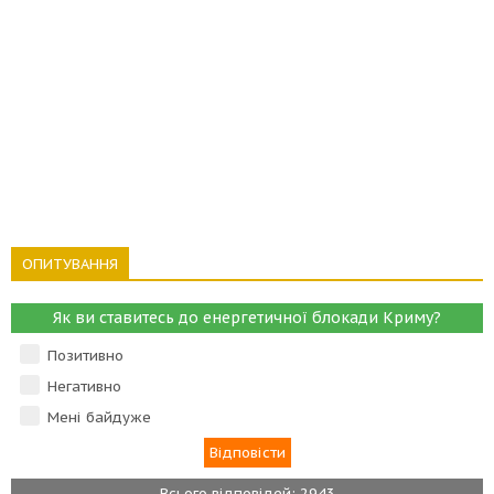
ОПИТУВАННЯ
Як ви ставитесь до енергетичної блокади Криму?
Позитивно
Негативно
Мені байдуже
Всього відповідей: 2943