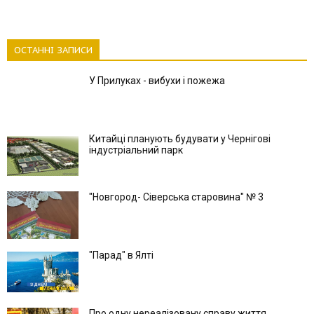
ОСТАННІ ЗАПИСИ
У Прилуках - вибухи і пожежа
Китайці планують будувати у Чернігові
індустріальний парк
"Новгород- Сіверська старовина" № 3
"Парад" в Ялті
Про одну нереалізовану справу життя