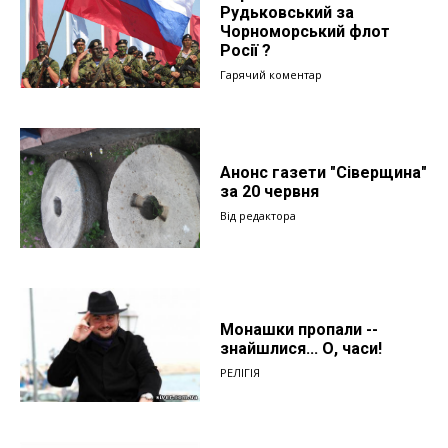
Рудьковський за
Чорноморський флот
Росії ?
Гарячий коментар
Анонс газети "Сіверщина"
за 20 червня
Від редактора
Монашки пропали --
знайшлися... О, часи!
РЕЛІГІЯ