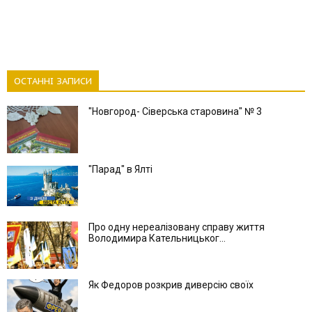
ОСТАННІ ЗАПИСИ
"Новгород- Сіверська старовина" № 3
"Парад" в Ялті
Про одну нереалізовану справу життя
Володимира Кательницьког...
Як Федоров розкрив диверсію своїх