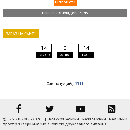
Всього відповідей: 2943
ЗАРАЗ НА САЙТІ
14
0
14
ВСЬОГО
КОРИСТ.
ГОСТІ
Сайт існує (діб):
7144
© 23.XII.2006-2026 | Всеукраїнський незалежний медійний
простір "Сіверщина" не є копією друкованого видання.