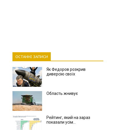
ОСТАННІ ЗАПИСИ
Як Федоров розкрив
диверсію своїх
Область жнивує
Рейтинг, який на зараз
показали усім...