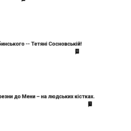
нського -- Тетяні Сосновській!
0
резни до Мени – на людських кістках.
1