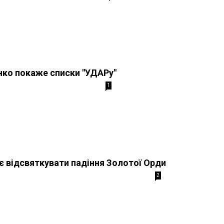
нко покаже списки "УДАРу"
1
 відсвяткувати падіння Золотої Орди
2