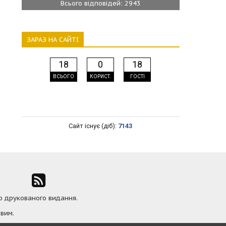
Всього відповідей: 2943
ЗАРАЗ НА САЙТІ
18
0
18
ВСЬОГО
КОРИСТ.
ГОСТІ
Сайт існує (діб):
7143
ю друкованого видання.
вим.