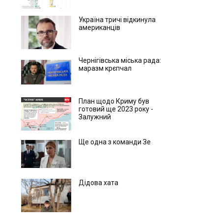
Україна тричі відкинула
американців
Чернігівська міська рада:
маразм крєпчал
План щодо Криму був
готовий ще 2023 року -
Залужний
Ще одна з команди Зе
Дідова хата