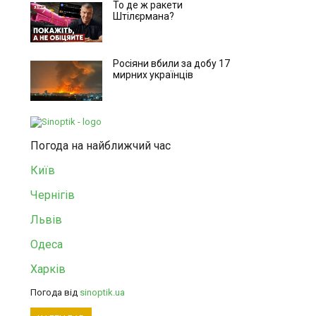
То де ж ракети
Штілєрмана?
Росіяни вбили за добу 17
мирних українців
Погода на найближчий час
Київ
Чернігів
Львів
Одеса
Харків
Погода від
sinoptik.ua