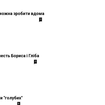
можна зробити вдома
0
есть Бориса і Гліба
0
и "голубих"
8