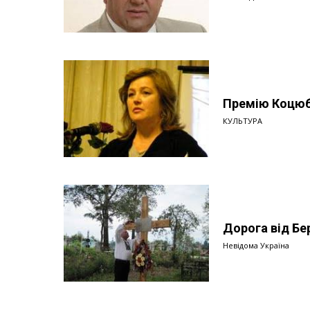
Премію Коцюби
КУЛЬТУРА
Дорога від Бе
Невідома Україна