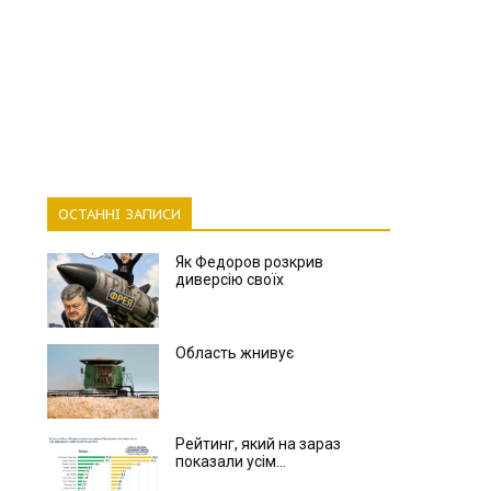
ОСТАННІ ЗАПИСИ
Як Федоров розкрив
диверсію своїх
Область жнивує
Рейтинг, який на зараз
показали усім...