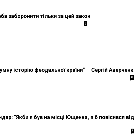
еба заборонити тільки за цей закон
8
умну історію феодальної країни" -- Сергій Аверчен
0
ар: "Якби я був на місці Ющенка, я б повісився від
5