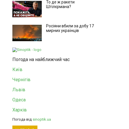
То де ж ракети
Штілєрмана?
Росіяни вбили за добу 17
мирних українців
Погода на найближчий час
Київ
Чернігів
Львів
Одеса
Харків
Погода від
sinoptik.ua