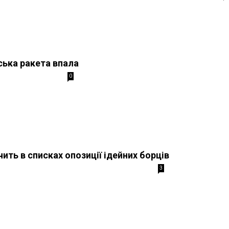
ська ракета впала
0
ить в списках опозиції ідейних борців
3