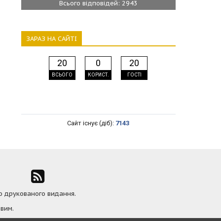
Всього відповідей: 2943
ЗАРАЗ НА САЙТІ
20
0
20
ВСЬОГО
КОРИСТ.
ГОСТІ
Сайт існує (діб):
7143
ю друкованого видання.
вим.