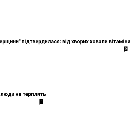
верщини" підтвердилася: від хворих ховали вітаміни
0
 люди не терплять
0