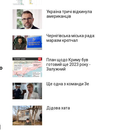
Україна тричі відкинула
американців
Чернігівська міська рада:
маразм крєпчал
План щодо Криму був
готовий ще 2023 року -
ко
Залужний
Ще одна з команди Зе
Дідова хата