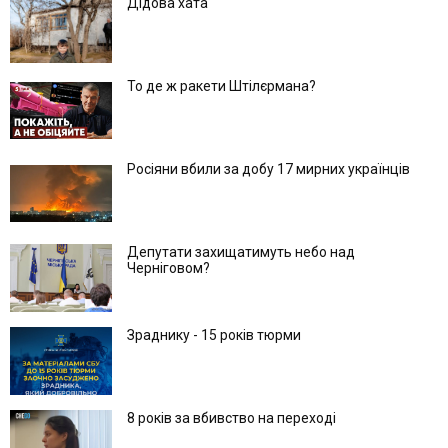
Дідова хата
То де ж ракети Штілєрмана?
Росіяни вбили за добу 17 мирних українців
Депутати захищатимуть небо над
Черніговом?
Зраднику - 15 років тюрми
8 років за вбивство на переході