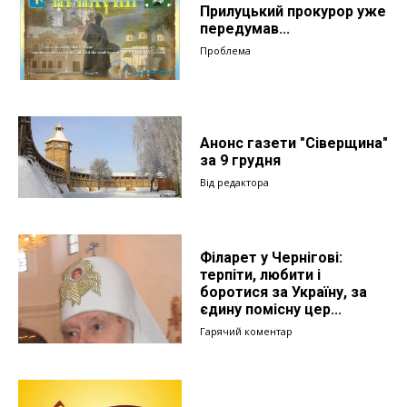
Прилуцький прокурор уже
передумав...
Проблема
Анонс газети "Сіверщина"
за 9 грудня
Від редактора
Філарет у Чернігові:
терпіти, любити і
боротися за Україну, за
єдину помісну цер...
Гарячий коментар