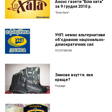
Анонс газети "Біла хата"
за 9 грудня 2010 р.
"Біла Хата"
УНП: немає альтернативи
об’єднанню національно-
демократичних сил
ПОЛІТИКУМ
Зимове взуття: яке
краще?
Поради