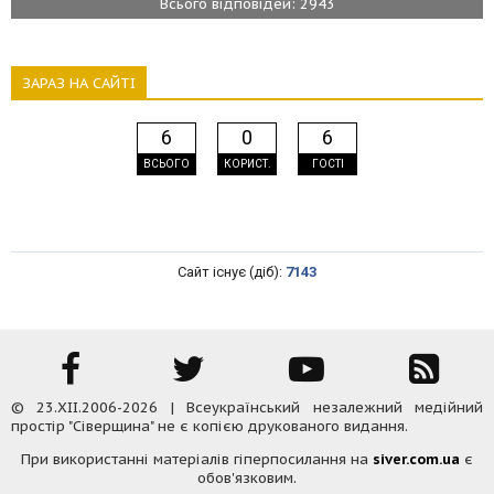
Всього відповідей: 2943
ЗАРАЗ НА САЙТІ
6
0
6
ВСЬОГО
КОРИСТ.
ГОСТІ
Сайт існує (діб):
7143
© 23.XII.2006-2026 | Всеукраїнський незалежний медійний
простір "Сіверщина" не є копією друкованого видання.
При використанні матеріалів гіперпосилання на
siver.com.ua
є
обов'язковим.