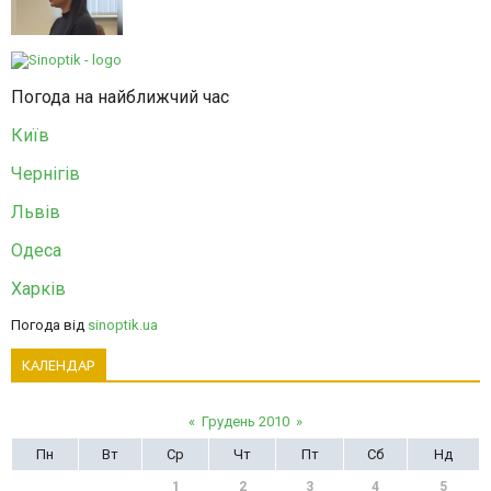
Погода на найближчий час
Київ
Чернігів
Львів
Одеса
Харків
Погода від
sinoptik.ua
КАЛЕНДАР
«
Грудень 2010
»
Пн
Вт
Ср
Чт
Пт
Сб
Нд
1
2
3
4
5