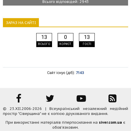
Всього відповідей: 2943
ЗАРАЗ НА САЙТІ
13
0
13
ВСЬОГО
КОРИСТ.
ГОСТІ
Сайт існує (діб):
7143
© 23.XII.2006-2026 | Всеукраїнський незалежний медійний
простір "Сіверщина" не є копією друкованого видання.
При використанні матеріалів гіперпосилання на
siver.com.ua
є
обов'язковим.