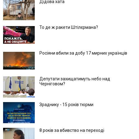
Дідова хата
То де ж ракети Штілєрмана?
Росіяни вбили за добу 17 мирних українців
Депутати захищатимуть небо над
Черніговом?
Зраднику - 15 років тюрми
8 років за вбивство на переході