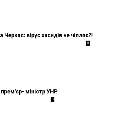
 Черкас: вірус хасидів не чіпляє?!
0
 прем'єр- міністр УНР
0