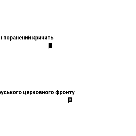
н поранений кричить"
0
руського церковного фронту
0