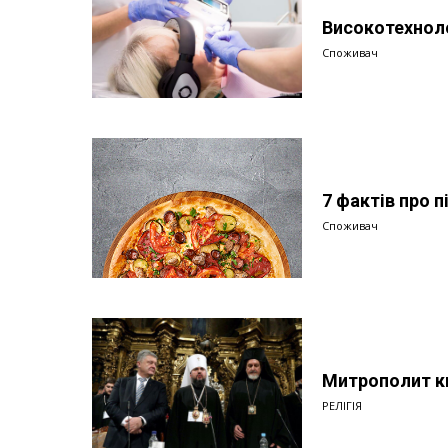
Високотехноло
Споживач
7 фактів про п
Споживач
Митрополит ки
РЕЛІГІЯ