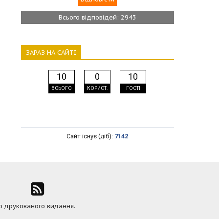
Всього відповідей: 2943
ЗАРАЗ НА САЙТІ
10
0
10
ВСЬОГО
КОРИСТ.
ГОСТІ
Сайт існує (діб):
7142
ю друкованого видання.