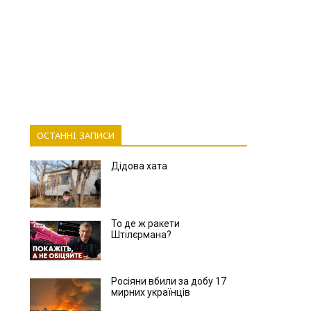
ОСТАННІ ЗАПИСИ
Дідова хата
То де ж ракети
Штілєрмана?
Росіяни вбили за добу 17
мирних українців