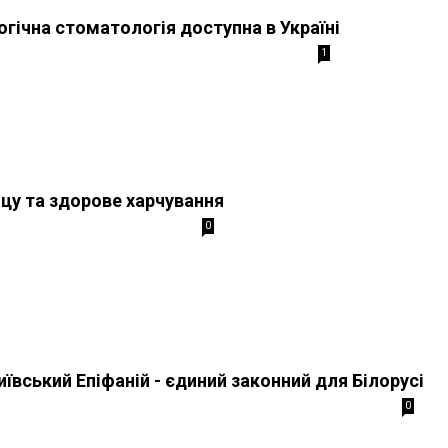
гічна стоматологія доступна в Україні
1
іцу та здорове харчування
0
ївський Епіфаній - єдиний законний для Білорусі
0