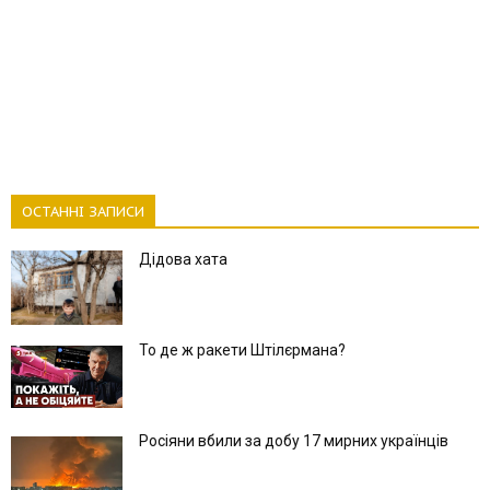
ОСТАННІ ЗАПИСИ
Дідова хата
То де ж ракети Штілєрмана?
Росіяни вбили за добу 17 мирних українців