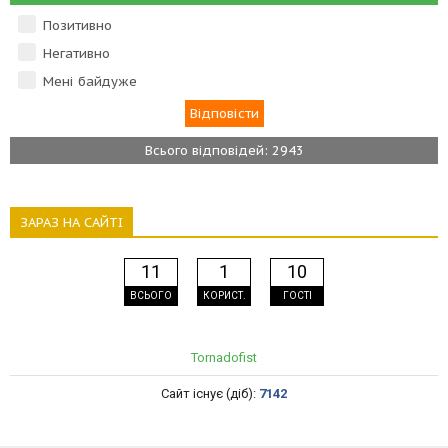
Позитивно
Негативно
Мені байдуже
Всього відповідей: 2943
ЗАРАЗ НА САЙТІ
11
1
10
ВСЬОГО
КОРИСТ.
ГОСТІ
Tornadofist
Сайт існує (діб):
7142