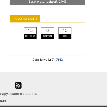
Всього відповідей: 2943
ЗАРАЗ НА САЙТІ
15
0
15
ВСЬОГО
КОРИСТ.
ГОСТІ
Сайт існує (діб):
7142
ю друкованого видання.
вим.