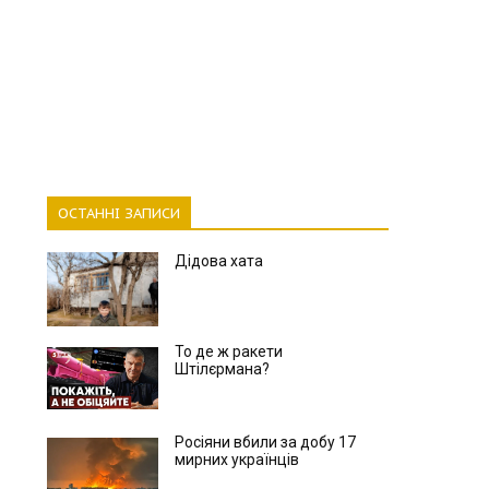
ОСТАННІ ЗАПИСИ
Дідова хата
То де ж ракети
Штілєрмана?
Росіяни вбили за добу 17
мирних українців