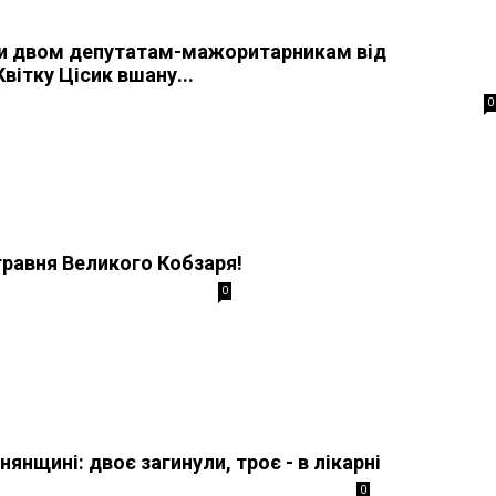
ки двом депутатам-мажоритарникам від
вітку Цісик вшану...
0
равня Великого Кобзаря!
0
нянщині: двоє загинули, троє - в лікарні
0