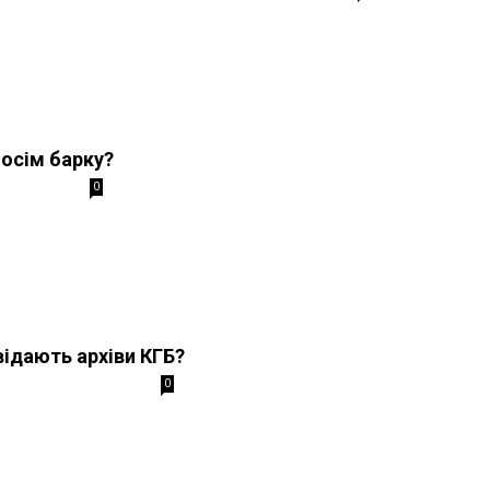
 осім барку?
0
ідають архіви КГБ?
0