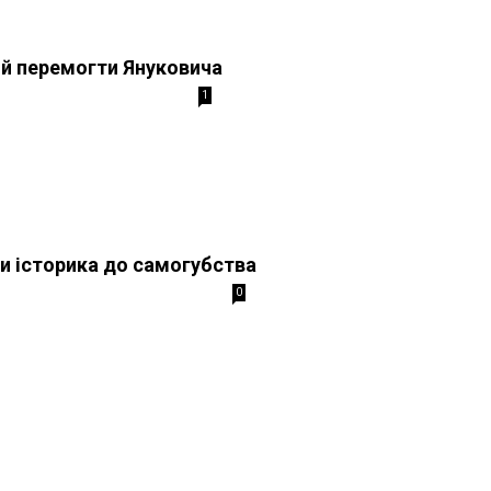
й перемогти Януковича
1
ли історика до самогубства
0