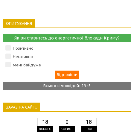
ОПИТУВАННЯ
Як ви ставитесь до енергетичної блокади Криму?
Позитивно
Негативно
Мені байдуже
Всього відповідей: 2943
ЗАРАЗ НА САЙТІ
18
0
18
ВСЬОГО
КОРИСТ.
ГОСТІ