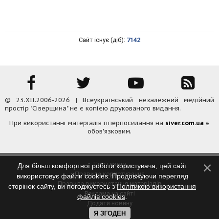
Сайт існує (діб):
7142
© 23.XII.2006-2026 | Всеукраїнський незалежний медійний
простір "Сіверщина" не є копією друкованого видання.
При використанні матеріалів гіперпосилання на
siver.com.ua
є
обов'язковим.
Про газету
Для більш комфортної роботи користувача, цей сайт
Правила користування
використовує файли cookies. Продовжуючи перегляд
Правила використання матеріалів
сторінок сайту, ви погоджуєтесь з
Політикою використання
Реклама на сайті
файлів cookies
.
Додати новину
Контакти
Я ЗГОДЕН