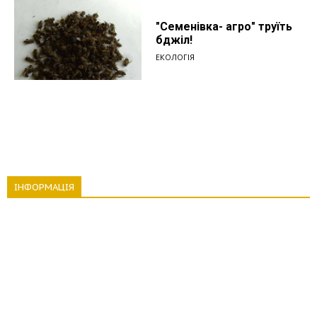
"Семенівка- агро" труїть
бджіл!
ЕКОЛОГІЯ
ІНФОРМАЦІЯ