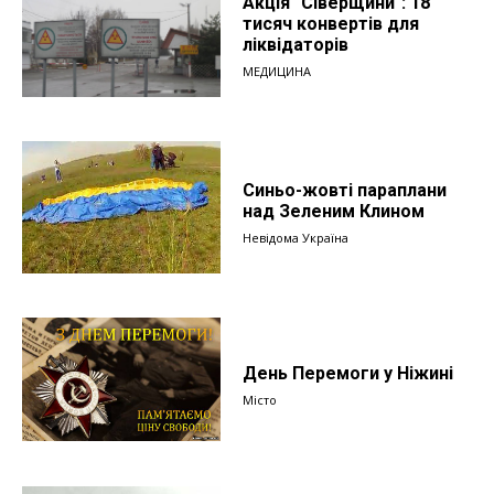
Акція "Сіверщини": 18
тисяч конвертів для
ліквідаторів
МЕДИЦИНА
Синьо-жовті параплани
над Зеленим Клином
Невідома Україна
День Перемоги у Ніжині
Місто