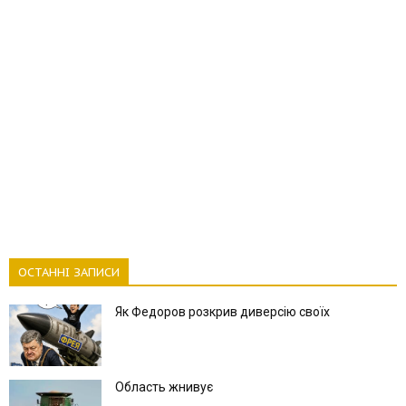
ОСТАННІ ЗАПИСИ
Як Федоров розкрив диверсію своїх
Область жнивує