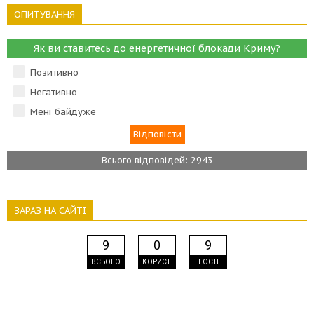
ОПИТУВАННЯ
Як ви ставитесь до енергетичної блокади Криму?
Позитивно
Негативно
Мені байдуже
Всього відповідей: 2943
ЗАРАЗ НА САЙТІ
9
0
9
ВСЬОГО
КОРИСТ.
ГОСТІ