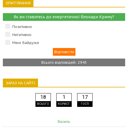
ОПИТУВАННЯ
Як ви ставитесь до енергетичної блокади Криму?
Позитивно
Негативно
Мені байдуже
Всього відповідей: 2943
ЗАРАЗ НА САЙТІ
18
1
17
ВСЬОГО
КОРИСТ.
ГОСТІ
Василь