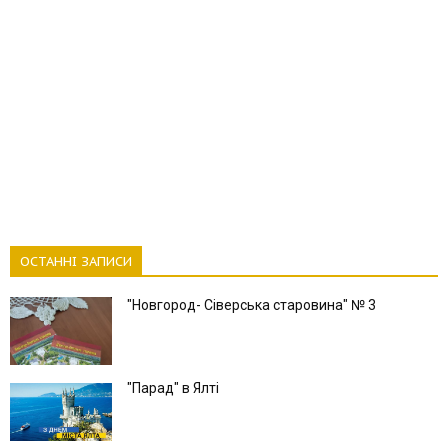
ОСТАННІ ЗАПИСИ
"Новгород- Сіверська старовина" № 3
"Парад" в Ялті