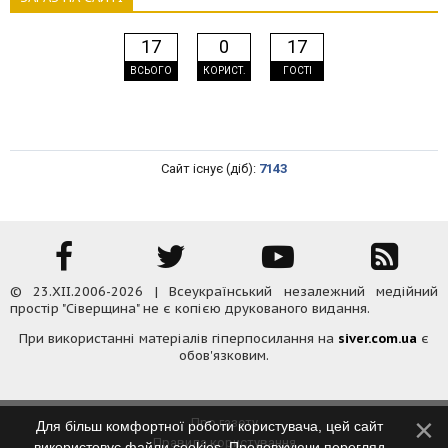
17
0
17
ВСЬОГО
КОРИСТ.
ГОСТІ
Сайт існує (діб):
7143
© 23.XII.2006-2026 | Всеукраїнський незалежний медійний
простір "Сіверщина" не є копією друкованого видання.
При використанні матеріалів гіперпосилання на
siver.com.ua
є
обов'язковим.
Про газету
Для більш комфортної роботи користувача, цей сайт
Правила користування
використовує файли cookies. Продовжуючи перегляд