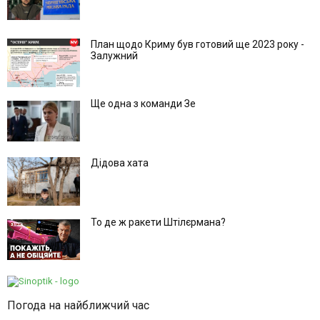
План щодо Криму був готовий ще 2023 року -
Залужний
Ще одна з команди Зе
Дідова хата
То де ж ракети Штілєрмана?
Погода на найближчий час