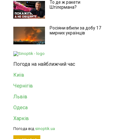
То де ж ракети
Штілєрмана?
Росіяни вбили за добу 17
мирних українців
Погода на найближчий час
Київ
Чернігів
Львів
Одеса
Харків
Погода від
sinoptik.ua