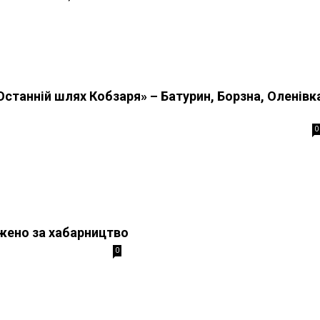
Останній шлях Кобзаря» – Батурин, Борзна, Оленівк
0
жено за хабарництво
0