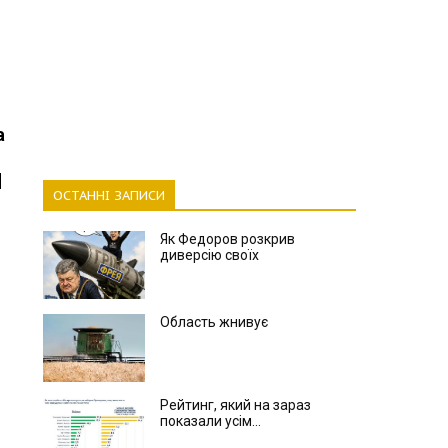
а
ОСТАННІ ЗАПИСИ
Як Федоров розкрив
диверсію своїх
Область жнивує
Рейтинг, який на зараз
показали усім...