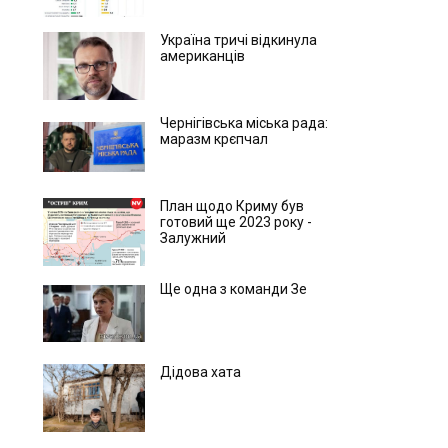
Україна тричі відкинула
американців
Чернігівська міська рада:
маразм крєпчал
План щодо Криму був
готовий ще 2023 року -
Залужний
Ще одна з команди Зе
Дідова хата