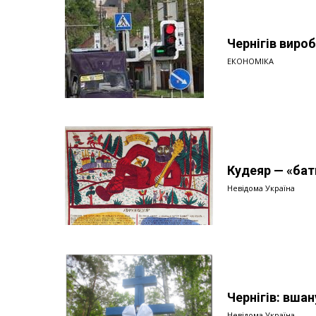
Чернігів виро
ЕКОНОМІКА
Кудеяр — «бат
Невідома Україна
Чернігів: вша
Невідома Україна