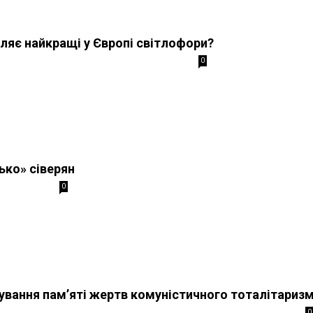
бляє найкращі у Європі світлофори?
0
ько» сіверян
0
нування пам’яті жертв комуністичного тоталітариз
0