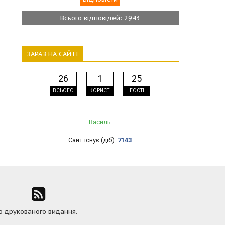
Всього відповідей: 2943
ЗАРАЗ НА САЙТІ
26
1
25
ВСЬОГО
КОРИСТ.
ГОСТІ
Василь
Сайт існує (діб):
7143
ю друкованого видання.