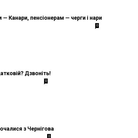
 — Канари, пенсіонерам — черги і нари
0
датковій? Дзвоніть!
0
почалися з Чернігова
0