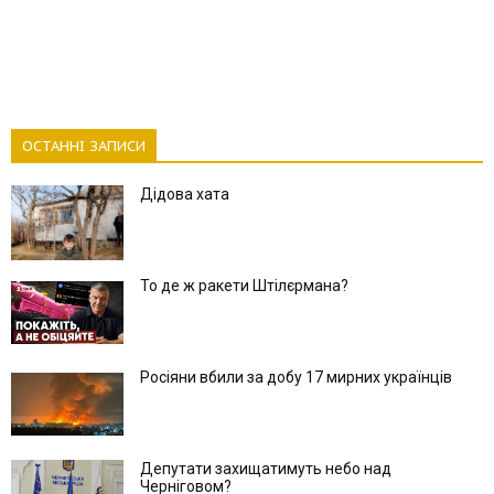
ОСТАННІ ЗАПИСИ
Дідова хата
То де ж ракети Штілєрмана?
Росіяни вбили за добу 17 мирних українців
Депутати захищатимуть небо над
Черніговом?