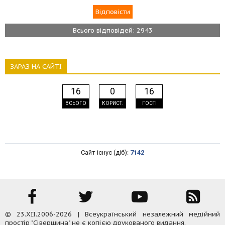
Всього відповідей: 2943
ЗАРАЗ НА САЙТІ
16
0
16
ВСЬОГО
КОРИСТ.
ГОСТІ
Сайт існує (діб):
7142
© 23.XII.2006-2026 | Всеукраїнський незалежний медійний
простір "Сіверщина" не є копією друкованого видання.