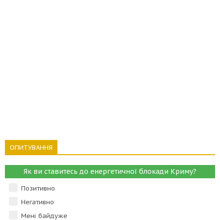
ОПИТУВАННЯ
Як ви ставитесь до енергетичної блокади Криму?
Позитивно
Негативно
Мені байдуже