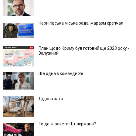
Чернігівська міська рада: маразм крєпчал
План щодо Криму був готовий ще 2023 року -
Залужний
Ще одна з команди Зе
Дідова хата
То де ж ракети Штілєрмана?