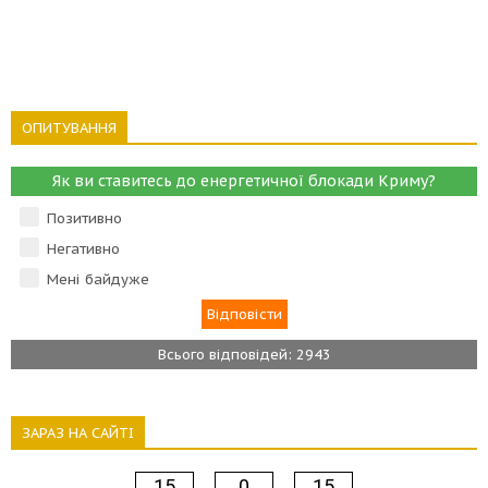
ОПИТУВАННЯ
Як ви ставитесь до енергетичної блокади Криму?
Позитивно
Негативно
Мені байдуже
Всього відповідей: 2943
ЗАРАЗ НА САЙТІ
15
0
15