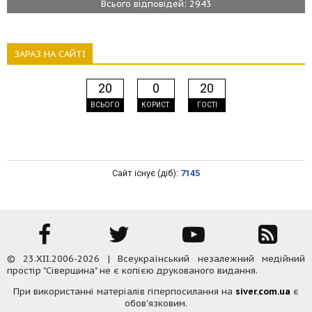
Всього відповідей: 2943
ЗАРАЗ НА САЙТІ
20
0
20
ВСЬОГО
КОРИСТ.
ГОСТІ
Сайт існує (діб):
7145
© 23.XII.2006-2026 | Всеукраїнський незалежний медійний
простір "Сіверщина" не є копією друкованого видання.
При використанні матеріалів гіперпосилання на
siver.com.ua
є
обов'язковим.