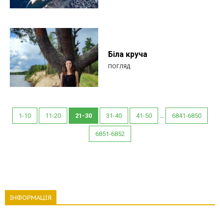
Біла круча
ПОГЛЯД
1-10
11-20
21-30
31-40
41-50
...
6841-6850
6851-6852
ІНФОРМАЦІЯ