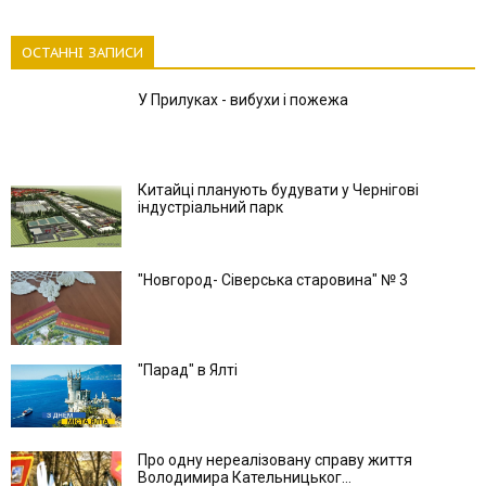
ОСТАННІ ЗАПИСИ
У Прилуках - вибухи і пожежа
Китайці планують будувати у Чернігові
індустріальний парк
"Новгород- Сіверська старовина" № 3
"Парад" в Ялті
Про одну нереалізовану справу життя
Володимира Кательницьког...