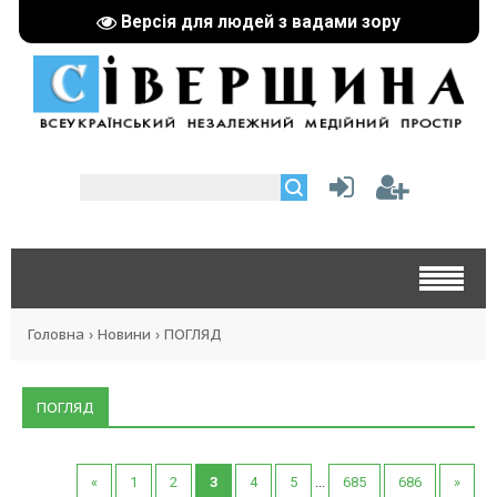
Версія для людей з вадами зору
Головна
›
Новини
›
ПОГЛЯД
ПОГЛЯД
«
1
2
3
4
5
...
685
686
»