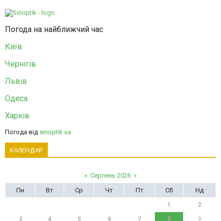
Погода на найближчий час
Київ
Чернігів
Львів
Одеса
Харків
Погода від
sinoptik.ua
КАЛЕНДАР
«
Серпень 2026
»
Пн
Вт
Ср
Чт
Пт
Сб
Нд
1
2
3
4
5
6
7
8
9