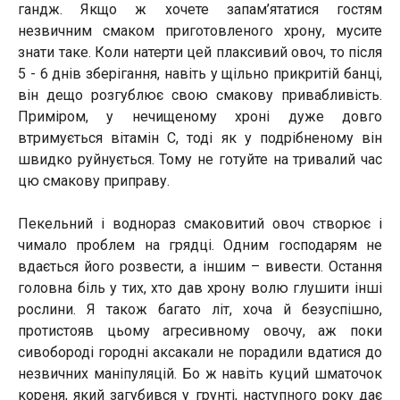
гандж. Якщо ж хочете запам’ятатися гостям
незвичним смаком приготовленого хрону, мусите
знати таке. Коли натерти цей плаксивий овоч, то після
5 - 6 днів зберігання, навіть у щільно прикритій банці,
він дещо розгублює свою смакову привабливість.
Приміром, у нечищеному хроні дуже довго
втримується вітамін С, тоді як у подрібненому він
швидко руйнується. Тому не готуйте на тривалий час
цю смакову приправу.
Пекельний і воднораз смаковитий овоч створює і
чимало проблем на грядці. Одним господарям не
вдається його розвести, а іншим – вивести. Остання
головна біль у тих, хто дав хрону волю глушити інші
рослини. Я також багато літ, хоча й безуспішно,
протистояв цьому агресивному овочу, аж поки
сивобороді городні аксакали не порадили вдатися до
незвичних маніпуляцій. Бо ж навіть куций шматочок
кореня, який загубився у грунті, наступного року дає