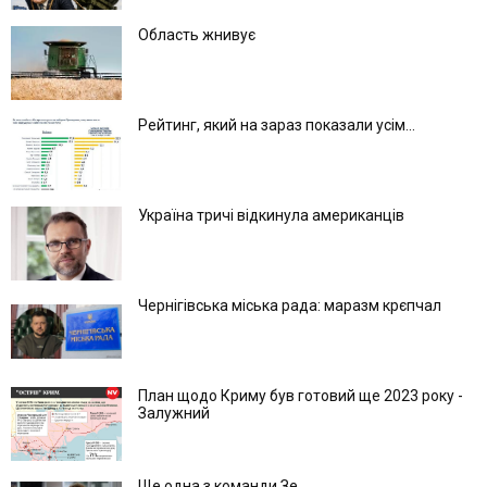
Область жнивує
Рейтинг, який на зараз показали усім...
Україна тричі відкинула американців
Чернігівська міська рада: маразм крєпчал
План щодо Криму був готовий ще 2023 року -
Залужний
Ще одна з команди Зе