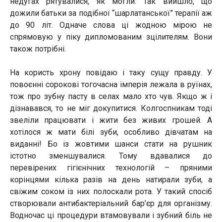
недугах рятувалися, як могли. Так вийшло, що
дожили батьки за подібної “шарлатанської” терапії аж
до 90 літ. Одначе слова ці жодною мірою не
спрямовую у піку дипломованим зцілителям. Вони
також потрібні.
На користь хрону повідаю і таку сущу правду. У
повоєнні сорокові тогочасна імперія лежала в руїнах,
тож про зубну пасту в селах мало хто чув. Якщо ж і
дізнавався, то не міг докупитися. Колгоспникам тоді
звеліли працювати і жити без живих грошей. А
хотілося ж мати білі зуби, особливо дівчатам на
виданні! Бо із жовтими шанси стати на рушник
істотно зменшувалися. Тому вдавалися до
перевірених гігієнічних технологій – пряними
корінцями кілька разів на день натирали зуби, а
свіжим соком із них полоскали рота. У такий спосіб
створювали антибактеріальний бар’єр для організму.
Водночас ці процедури втамовували і зубний біль не