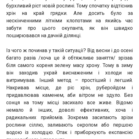
бурхливий ріст новій рослині. Тому спочатку відтіснив
хрін на край грядки. Але досить було за
нескінченними літніми клопотами на якийсь час
забути про цього окупанта, як він швидко
поширювався на дачній ділянці.
Із чого ж починав у такій ситуації? Від весни і до осені
багато разів /хоча це й обтяжливе заняття/ зрізав
біля самого кореня зелену масу хрону. Тому в зиму
він заходив украй виснаженим і холоди не
витримував. Інший метод – простіший і легший.
Накривав місце, де ріс хрін, руберойдом і
придавлював каменем, аби вітром не здуло. Без
сонця на тому місці засихало все живе. Відомо
немало й інших, доволі ефективних, хоча і
радикальних прийомів. Зокрема засипають зрізи
рослини сіллю, заливають окропом або першою
водою із холодцю. Отак і приборкують експансію