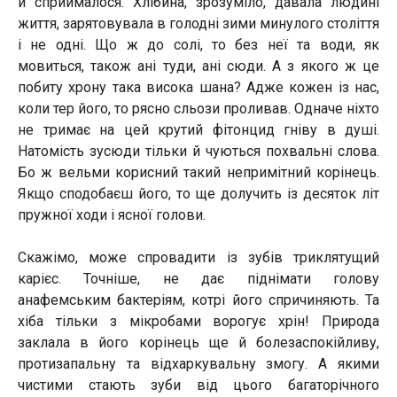
й сприймалося. Хлібина, зрозуміло, давала людині
життя, зарятовувала в голодні зими минулого століття
і не одні. Що ж до солі, то без неї та води, як
мовиться, також ані туди, ані сюди. А з якого ж це
побиту хрону така висока шана? Адже кожен із нас,
коли тер його, то рясно сльози проливав. Одначе ніхто
не тримає на цей крутий фітонцид гніву в душі.
Натомість зусюди тільки й чуються похвальні слова.
Бо ж вельми корисний такий непримітний корінець.
Якщо сподобаєш його, то ще долучить із десяток літ
пружної ходи і ясної голови.
Скажімо, може спровадити із зубів триклятущий
карієс. Точніше, не дає піднімати голову
анафемським бактеріям, котрі його спричиняють. Та
хіба тільки з мікробами ворогує хрін! Природа
заклала в його корінець ще й болезаспокійливу,
протизапальну та відхаркувальну змогу. А якими
чистими стають зуби від цього багаторічного