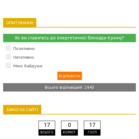
ОПИТУВАННЯ
Як ви ставитесь до енергетичної блокади Криму?
Позитивно
Негативно
Мені байдуже
Всього відповідей: 2943
ЗАРАЗ НА САЙТІ
17
0
17
ВСЬОГО
КОРИСТ.
ГОСТІ