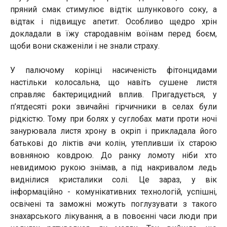
пряний смак стимулює відтік шлункового соку, а
відтак і підвищує апетит. Особливо щедро хрін
докладали в їжу стародавнім воїнам перед боєм,
щоби вони скаженіли і не знали страху.
У палючому корінці насиченість фітонцидами
настільки колосальна, що навіть сушене листя
справляє бактерицидний вплив. Пригадується, у
п’ятдесяті роки звичайні гірчичники в селах були
рідкістю. Тому при болях у суглобах мати проти ночі
занурювала листя хрону в окріп і прикладала його
батькові до ліктів ачи колін, утепливши їх старою
вовняною ковдрою. До ранку ломоту ніби хто
невидимою рукою знімав, а під накривалом ледь
виднілися кристалики солі. Це зараз, у вік
інформаційно - комунікативних технологій, успішні,
освічені та заможні можуть поглузувати з такого
знахарського лікування, а в повоєнні часи люди при