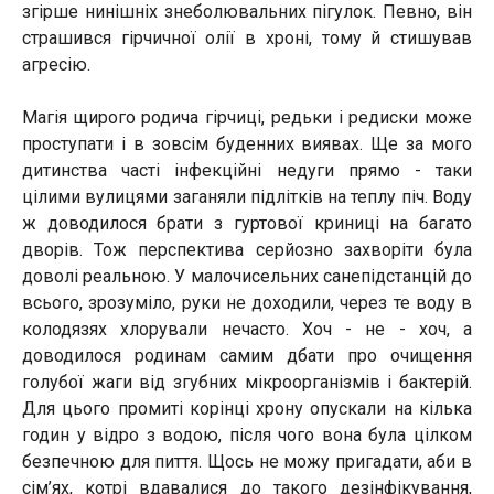
згірше нинішніх знеболювальних пігулок. Певно, він
страшився гірчичної олії в хроні, тому й стишував
агресію.
Магія щирого родича гірчиці, редьки і редиски може
проступати і в зовсім буденних виявах. Ще за мого
дитинства часті інфекційні недуги прямо - таки
цілими вулицями заганяли підлітків на теплу піч. Воду
ж доводилося брати з гуртової криниці на багато
дворів. Тож перспектива серйозно захворіти була
доволі реальною. У малочисельних санепідстанцій до
всього, зрозуміло, руки не доходили, через те воду в
колодязях хлорували нечасто. Хоч - не - хоч, а
доводилося родинам самим дбати про очищення
голубої жаги від згубних мікроорганізмів і бактерій.
Для цього промиті корінці хрону опускали на кілька
годин у відро з водою, після чого вона була цілком
безпечною для пиття. Щось не можу пригадати, аби в
сім’ях, котрі вдавалися до такого дезінфікування,