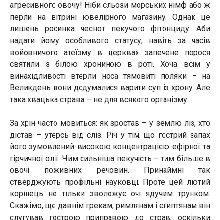
агресивного овочу! Ніби сльози морських німф або ж
перли на вітрині ювелірного магазину. Однак це
лишень росинка чеснот пекучого фітонциду. Аби
надати йому особливого статусу, навіть за часів
войовничого атеїзму в церквах запечене порося
святили з білою хрониною в роті. Хоча всім у
винахідливості втерли носа тямовиті поляки – на
Великдень вони додумалися варити суп із хрону. Але
така хвацька страва – не для всякого організму.
За хрін часто мовиться: як зростав – у землю ліз, хто
дістав – утерсь від сліз. Річ у тім, що гострий запах
його зумовлений високою концентрацією ефірної та
гірчичної олії. Чим сильніша пекучість – тим більше в
овочі поживних речовин. Принаймні так
стверджують профільні науковці. Проте цей лютий
корінець не тільки зволожує очі ядучим трунком.
Скажімо, ще давнім грекам, римлянам і єгиптянам він
слугував гострою приправою до страв, оскільки