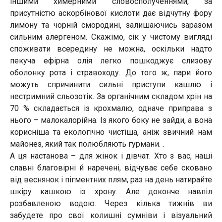
іншими химерними словосполученнями, за
присутністю аскорбінової кислоти дає відчутну фору
лимону та чорній смородині, залишаючись заразом
сильним алергеном. Скажімо, сік у чистому вигляді
споживати всередину не можна, оскільки надто
пекуча ефірна олія легко пошкоджує слизову
оболонку рота і стравоходу. До того ж, пари його
можуть спричинити сильні приступи кашлю і
нестримний сльозотік. За органічним складом хрін на
70 % складається із крохмалю, одначе приправа з
нього – малокалорійна. Із якого боку не зайди, а вона
корисніша та екологічно чистіша, аніж звичний нам
майонез, який так полюбляють гурмани. .
А ця настанова – для жінок і дівчат. Хто з вас, наші
славні благовірні й наречені, відчуває себе сковано
від веснянок і пігментних плям, раз на день натирайте
шкіру кашкою із хрону. Але доконче навпіл
розбавленою водою. Через кілька тижнів ви
забудете про свої колишні сумніви і візуальний