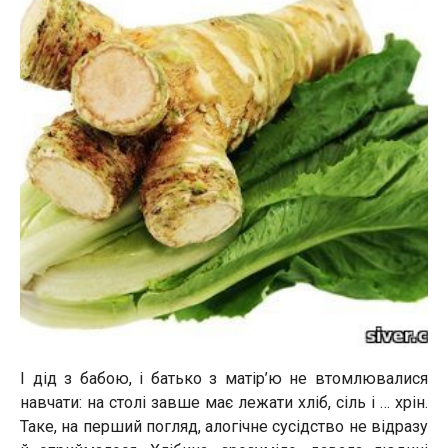
І дід з бабою, і батько з матір’ю не втомлювалися
навчати: на столі завше має лежати хліб, сіль і … хрін.
Таке, на перший погляд, алогічне сусідство не відразу