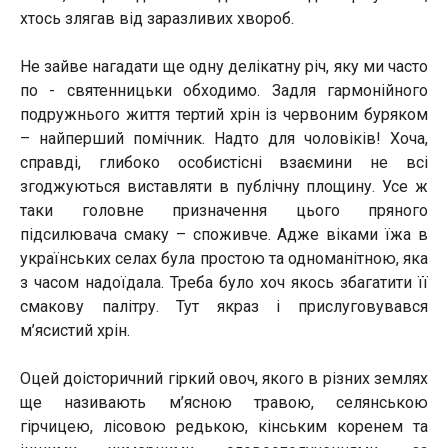
хтось злягав від заразливих хвороб.
Не зайве нагадати ще одну делікатну річ, яку ми часто
по - святенницьки обходимо. Задля гармонійного
подружнього життя тертий хрін із червоним буряком
– найперший помічник. Надто для чоловіків! Хоча,
справді, глибоко особистісні взаємини не всі
згоджуються виставляти в публічну площину. Усе ж
таки головне призначення цього пряного
підсилювача смаку – споживче. Адже віками їжа в
українських селах була простою та одноманітною, яка
з часом надоїдала. Треба було хоч якось збагатити її
смакову палітру. Тут якраз і прислуговувався
м’ясистий хрін.
Оцей доісторичний гіркий овоч, якого в різних землях
ще називають м’ясною травою, селянською
гірчицею, лісовою редькою, кінським коренем та