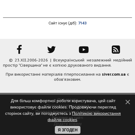
Сайт існує (діб):
7143
© 23.XII.2006-2026 | Всеукраїнський незалежний медійний
простір "Сіверщина" не є копією друкованого видання.
При використанні матеріалів гіперпосилання на
siver.com.ua
є
обов'язковим.
Про газету
Для більш комфортної роботи користувача, цей сайт
Правила користування
використовує файли cookies. Продовжуючи перегляд
Правила використання матеріалів
сторінок сайту, ви погоджуєтесь з
Політикою використання
Реклама на сайті
файлів cookies
.
Додати новину
Контакти
Я ЗГОДЕН