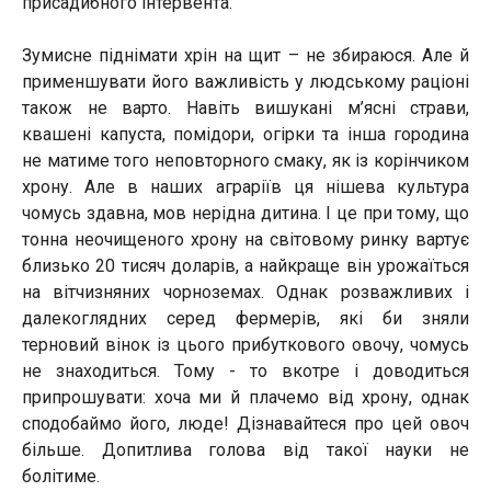
присадибного інтервента.
Зумисне піднімати хрін на щит – не збираюся. Але й
применшувати його важливість у людському раціоні
також не варто. Навіть вишукані м’ясні страви,
квашені капуста, помідори, огірки та інша городина
не матиме того неповторного смаку, як із корінчиком
хрону. Але в наших аграріїв ця нішева культура
чомусь здавна, мов нерідна дитина. І це при тому, що
тонна неочищеного хрону на світовому ринку вартує
близько 20 тисяч доларів, а найкраще він урожаїться
на вітчизняних чорноземах. Однак розважливих і
далекоглядних серед фермерів, які би зняли
терновий вінок із цього прибуткового овочу, чомусь
не знаходиться. Тому - то вкотре і доводиться
припрошувати: хоча ми й плачемо від хрону, однак
сподобаймо його, люде! Дізнавайтеся про цей овоч
більше. Допитлива голова від такої науки не
болітиме.