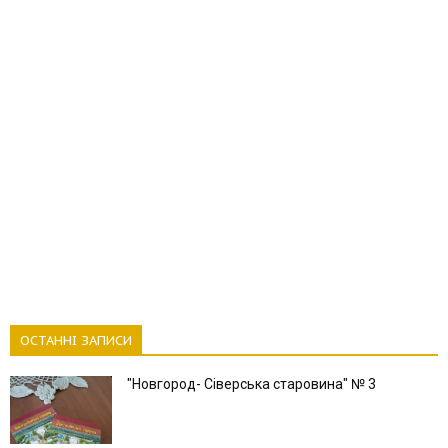
ОСТАННІ ЗАПИСИ
"Новгород- Сіверська старовина" № 3