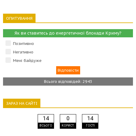
ОПИТУВАННЯ
Як ви ставитесь до енергетичної блокади Криму?
Позитивно
Негативно
Мені байдуже
Всього відповідей: 2943
ЗАРАЗ НА САЙТІ
14
0
14
ВСЬОГО
КОРИСТ.
ГОСТІ