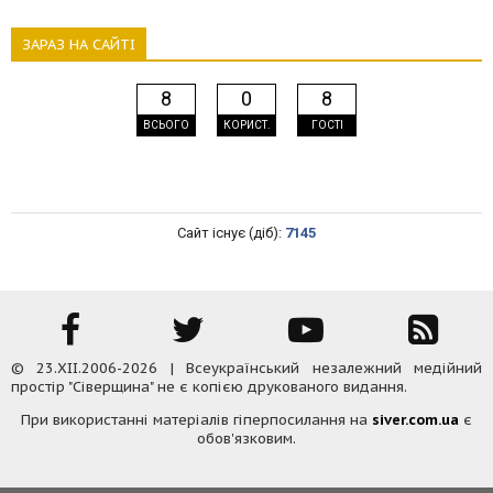
ЗАРАЗ НА САЙТІ
8
0
8
ВСЬОГО
КОРИСТ.
ГОСТІ
Сайт існує (діб):
7145
© 23.XII.2006-2026 | Всеукраїнський незалежний медійний
простір "Сіверщина" не є копією друкованого видання.
При використанні матеріалів гіперпосилання на
siver.com.ua
є
обов'язковим.