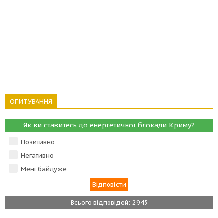
ОПИТУВАННЯ
Як ви ставитесь до енергетичної блокади Криму?
Позитивно
Негативно
Мені байдуже
Всього відповідей: 2943