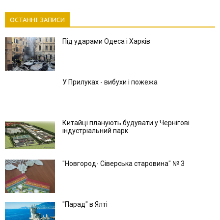
ОСТАННІ ЗАПИСИ
Під ударами Одеса і Харків
У Прилуках - вибухи і пожежа
Китайці планують будувати у Чернігові
індустріальний парк
"Новгород- Сіверська старовина" № 3
"Парад" в Ялті