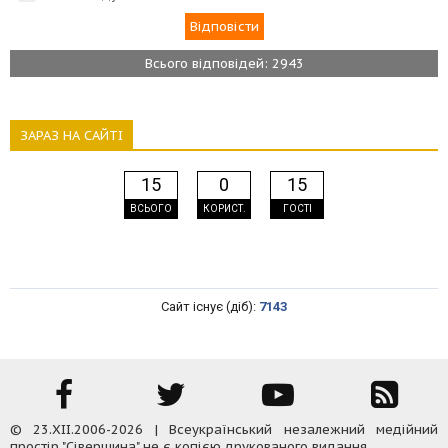
Всього відповідей: 2943
ЗАРАЗ НА САЙТІ
15
0
15
ВСЬОГО
КОРИСТ.
ГОСТІ
Сайт існує (діб):
7143
© 23.XII.2006-2026 | Всеукраїнський незалежний медійний
простір "Сіверщина" не є копією друкованого видання.