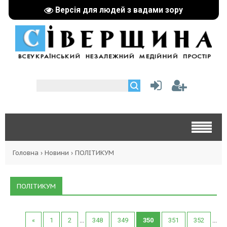
Версія для людей з вадами зору
Головна
›
Новини
›
ПОЛІТИКУМ
ПОЛІТИКУМ
«
1
2
...
348
349
350
351
352
...