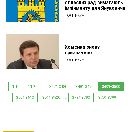
обласних рад вимагають
імпічменту для Януковича
ПОЛІТИКУМ
Хоменка знову
призначено
ПОЛІТИКУМ
1-10
11-20
...
3471-3480
3481-3490
3491-3500
3501-3510
3511-3520
...
3781-3790
3791-3799