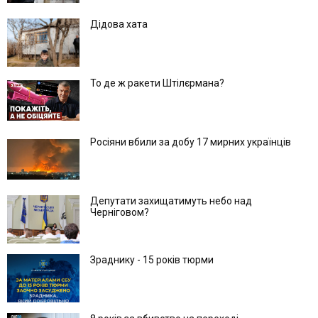
Дідова хата
То де ж ракети Штілєрмана?
Росіяни вбили за добу 17 мирних українців
Депутати захищатимуть небо над
Черніговом?
Зраднику - 15 років тюрми