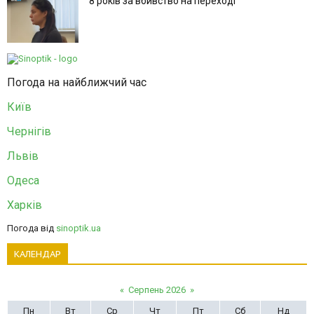
8 років за вбивство на переході
Погода на найближчий час
Київ
Чернігів
Львів
Одеса
Харків
Погода від
sinoptik.ua
КАЛЕНДАР
«
Серпень 2026
»
Пн
Вт
Ср
Чт
Пт
Сб
Нд