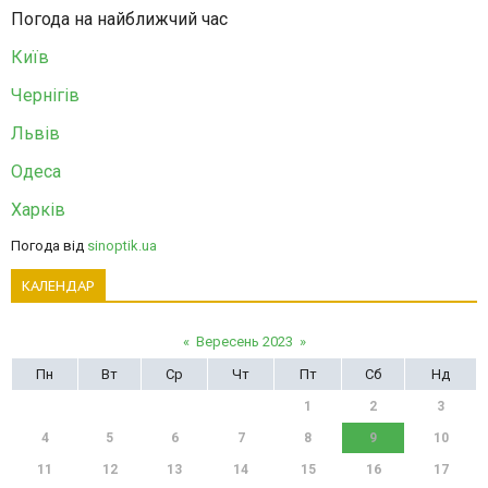
Погода на найближчий час
Київ
Чернігів
Львів
Одеса
Харків
Погода від
sinoptik.ua
КАЛЕНДАР
«
Вересень 2023
»
Пн
Вт
Ср
Чт
Пт
Сб
Нд
1
2
3
4
5
6
7
8
9
10
11
12
13
14
15
16
17