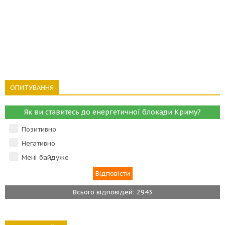
ОПИТУВАННЯ
Як ви ставитесь до енергетичної блокади Криму?
Позитивно
Негативно
Мені байдуже
Всього відповідей: 2943