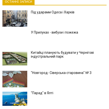
ОСТАННІ ЗАПИСИ
Під ударами Одеса і Харків
У Прилуках - вибухи і пожежа
Китайці планують будувати у Чернігові
індустріальний парк
"Новгород- Сіверська старовина" № 3
"Парад" в Ялті