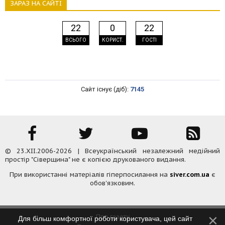
ЗАРАЗ НА САЙТІ
22
0
22
ВСЬОГО
КОРИСТ.
ГОСТІ
Сайт існує (діб):
7145
© 23.XII.2006-2026 | Всеукраїнський незалежний медійний
простір "Сіверщина" не є копією друкованого видання.
При використанні матеріалів гіперпосилання на
siver.com.ua
є
обов'язковим.
Про газету
Для більш комфортної роботи користувача, цей сайт