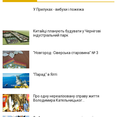
У Прилуках - вибухи і пожежа
Китайці планують будувати у Чернігові
індустріальний парк
"Новгород- Сіверська старовина" № 3
"Парад" в Ялті
Про одну нереалізовану справу життя
Володимира Кательницьког...