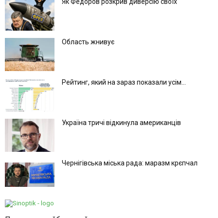
Як Федоров розкрив диверсію своїх
Область жнивує
Рейтинг, який на зараз показали усім...
Україна тричі відкинула американців
Чернігівська міська рада: маразм крєпчал