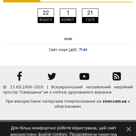
22
1
21
ВСЬОГО
КОРИСТ.
ГОСТІ
siver
Сайт існує (діб):
7144
© 23.XII.2006-2026 | Всеукраїнський незалежний медійний
простір "Сіверщина" не є копією друкованого видання.
При використанні матеріалів гіперпосилання на
siver.com.ua
є
обов'язковим.
Про газету
Для більш комфортної роботи користувача, цей сайт
Правила користування
використовує файли cookies. Продовжуючи перегляд