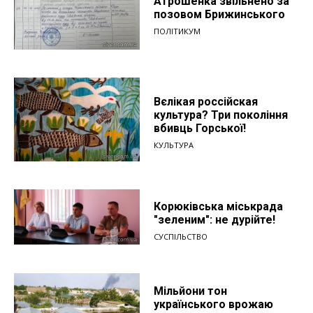
Атрошенка звільнено за
позовом Брижинського
ПОЛІТИКУМ
Вєлікая россійская
культура? Три покоління
вбивць Горської!
КУЛЬТУРА
Корюківська міськрада
"зеленим": не дурійте!
СУСПІЛЬСТВО
Мільйони тон
українського врожаю