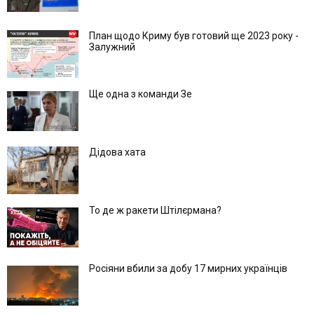
План щодо Криму був готовий ще 2023 року -
Залужний
Ще одна з команди Зе
Дідова хата
То де ж ракети Штілєрмана?
Росіяни вбили за добу 17 мирних українців