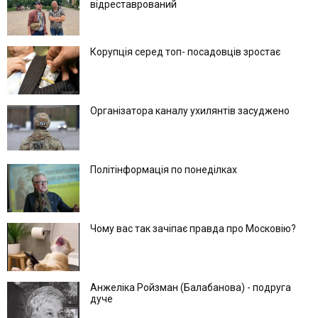
відреставрований
Корупція серед топ- посадовців зростає
Організатора каналу ухилянтів засуджено
Політінформація по понеділках
Чому вас так зачіпає правда про Московію?
Анжеліка Ройзман (Балабанова) - подруга
дуче