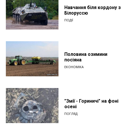
Навчання біля кордону з
Білоруссю
ПОДІЇ
Половина озимини
посіяна
ЕКОНОМІКА
"Змії - Гориничі" на фоні
осені
ПОГЛЯД