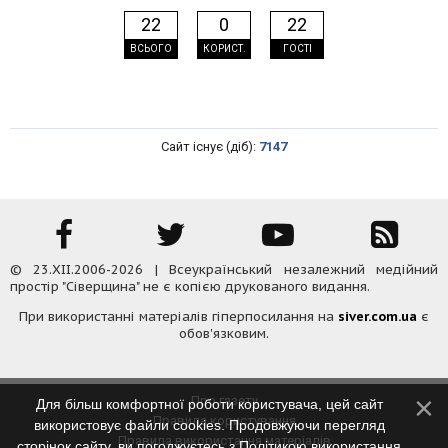
22
0
22
ВСЬОГО
КОРИСТ.
ГОСТІ
Сайт існує (діб):
7147
© 23.XII.2006-2026 | Всеукраїнський незалежний медійний
простір "Сіверщина" не є копією друкованого видання.
При використанні матеріалів гіперпосилання на
siver.com.ua
є
обов'язковим.
Про газету
Для більш комфортної роботи користувача, цей сайт
Правила користування
використовує файли cookies. Продовжуючи перегляд
Правила використання матеріалів
сторінок сайту, ви погоджуєтесь з
Політикою використання