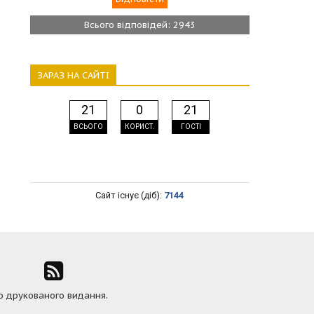
Всього відповідей: 2943
ЗАРАЗ НА САЙТІ
21
0
21
ВСЬОГО
КОРИСТ.
ГОСТІ
Сайт існує (діб):
7144
ю друкованого видання.