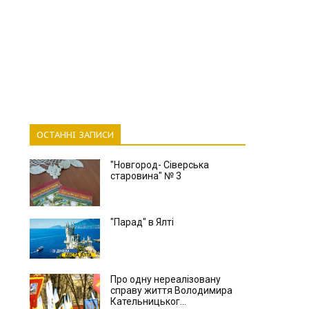
ОСТАННІ ЗАПИСИ
"Новгород- Сіверська
старовина" № 3
"Парад" в Ялті
Про одну нереалізовану
справу життя Володимира
Кательницьког...