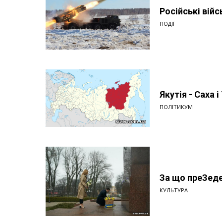
Російські вій
ПОДІЇ
Якутія - Саха 
ПОЛІТИКУМ
За що преЗеде
КУЛЬТУРА