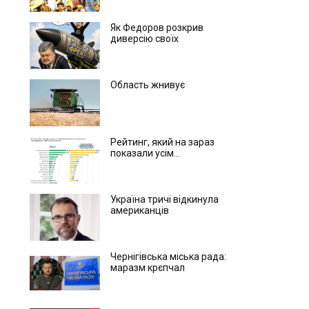
Як Федоров розкрив
диверсію своїх
Область жнивує
Рейтинг, який на зараз
показали усім...
Україна тричі відкинула
американців
Чернігівська міська рада:
маразм крєпчал