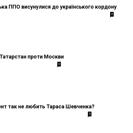
ська ППО висунулися до українського кордону
0
і Татарстан проти Москви
0
нт так не любить Тараса Шевченка?
0