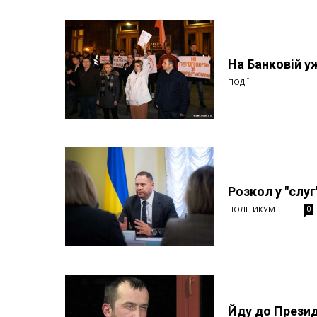
На Банковій у
ПОДІЇ
Розкол у "слуг
ПОЛІТИКУМ
0
Йду до Прези