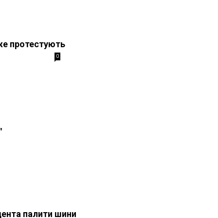
же протестують
0
"
дента палити шини