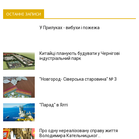
ОСТАННІ ЗАПИСИ
У Прилуках - вибухи і пожежа
Китайці планують будувати у Чернігові
індустріальний парк
"Новгород- Сіверська старовина" № 3
"Парад" в Ялті
Про одну нереалізовану справу життя
Володимира Кательницьког...