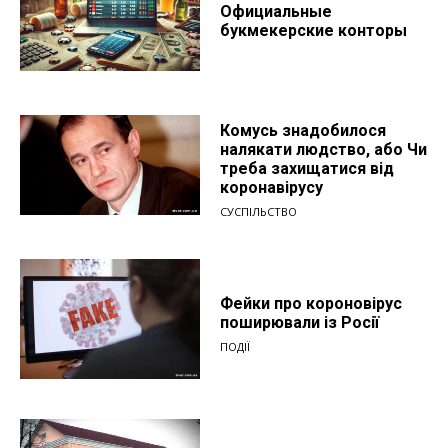
Официальные
букмекерские конторы
Комусь знадобилося
налякати людство, або Чи
треба захищатися від
коронавірусу
СУСПІЛЬСТВО
Фейки про короновірус
поширювали із Росії
ПОДІЇ