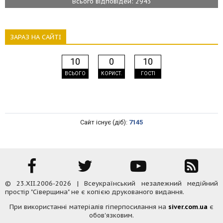
Всього відповідей: 2943
ЗАРАЗ НА САЙТІ
10
0
10
ВСЬОГО
КОРИСТ.
ГОСТІ
Сайт існує (діб):
7145
© 23.XII.2006-2026 | Всеукраїнський незалежний медійний
простір "Сіверщина" не є копією друкованого видання.
При використанні матеріалів гіперпосилання на
siver.com.ua
є
обов'язковим.