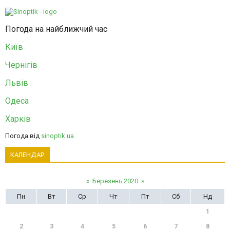
Погода на найближчий час
Київ
Чернігів
Львів
Одеса
Харків
Погода від
sinoptik.ua
КАЛЕНДАР
«
Березень 2020
»
Пн
Вт
Ср
Чт
Пт
Сб
Нд
1
2
3
4
5
6
7
8