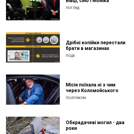
Вівці, сіно і Моніка
ПОГЛЯД
Дрібні копійки перестали
брати в магазинах
ПОДІЇ
Місія поїхала ні з чим
через Коломойського
ПОЛІТИКУМ
Обкрадачеві могил - два
роки