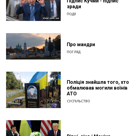
Підпис Кучми - підпис
зради
ПОДІЇ
Про мандри
ПОГЛЯД
Поліція знайшла того, хто
обмалював могили воїнів
АТО
СУСПІЛЬСТВО