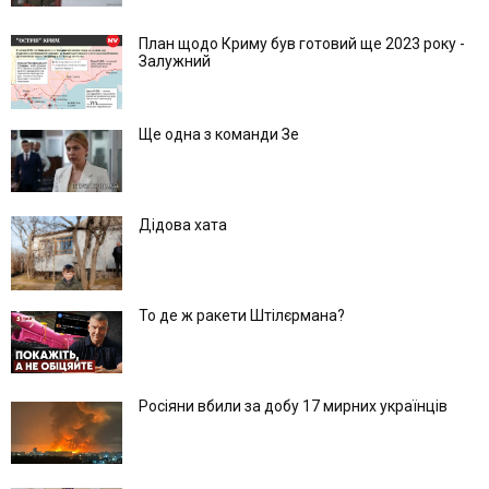
План щодо Криму був готовий ще 2023 року -
Залужний
Ще одна з команди Зе
Дідова хата
То де ж ракети Штілєрмана?
Росіяни вбили за добу 17 мирних українців