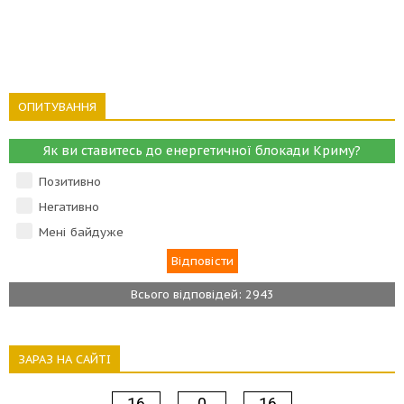
ОПИТУВАННЯ
Як ви ставитесь до енергетичної блокади Криму?
Позитивно
Негативно
Мені байдуже
Всього відповідей: 2943
ЗАРАЗ НА САЙТІ
16
0
16