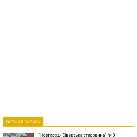
ОСТАННІ ЗАПИСИ
"Новгород- Сіверська старовина" № 3