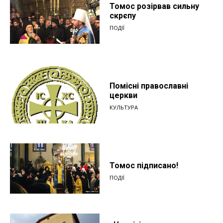
Томос розірвав сильну
скрєпу
ПОДІЇ
Помісні православні
церкви
КУЛЬТУРА
Томос підписано!
ПОДІЇ