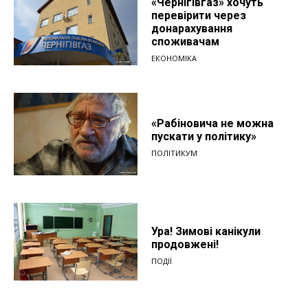
«Чернігівгаз» хочуть
перевірити через
донарахування
споживачам
ЕКОНОМІКА
«Рабіновича не можна
пускати у політику»
ПОЛІТИКУМ
Ура! Зимові канікули
продовжені!
ПОДІЇ