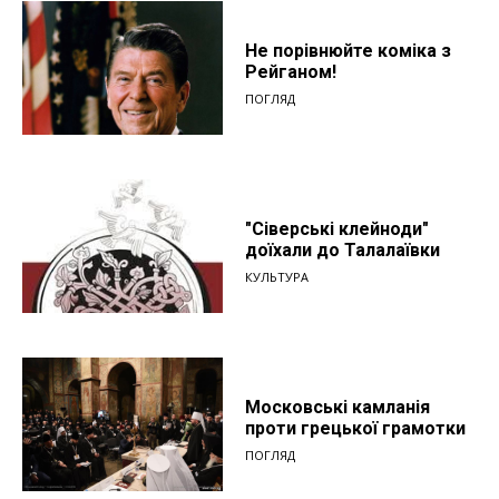
Не порівнюйте коміка з
Рейганом!
ПОГЛЯД
"Сіверські клейноди"
доїхали до Талалаївки
КУЛЬТУРА
Московські камланія
проти грецької грамотки
ПОГЛЯД