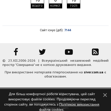
ВСЬОГО
КОРИСТ.
ГОСТІ
Сайт існує (діб):
7144
© 23.XII.2006-2026 | Всеукраїнський незалежний медійний
простір "Сіверщина" не є копією друкованого видання.
При використанні матеріалів гіперпосилання на
siver.com.ua
є
обов'язковим.
Про газету
Для більш комфортної роботи користувача, цей сайт
Правила користування
використовує файли cookies. Продовжуючи перегляд
Правила використання матеріалів
сторінок сайту, ви погоджуєтесь з
Політикою використання
Реклама на сайті
файлів cookies
.