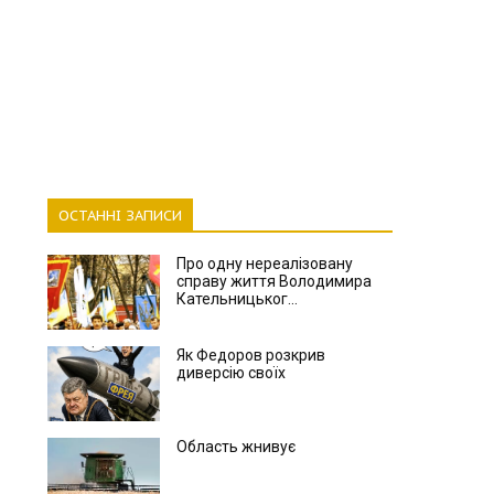
ОСТАННІ ЗАПИСИ
Про одну нереалізовану
справу життя Володимира
Кательницьког...
Як Федоров розкрив
диверсію своїх
Область жнивує