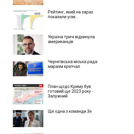
Рейтинг, який на зараз
показали усім...
Україна тричі відкинула
американців
Чернігівська міська рада:
маразм крєпчал
План щодо Криму був
готовий ще 2023 року -
Залужний
Ще одна з команди Зе