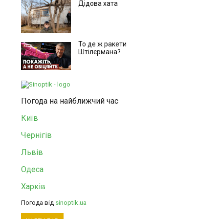
Дідова хата
То де ж ракети
Штілєрмана?
Погода на найближчий час
Київ
Чернігів
Львів
Одеса
Харків
Погода від
sinoptik.ua