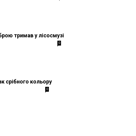
зброю тримав у лісосмузі
0
к срібного кольору
0