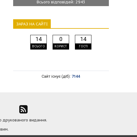
Всього відповідей: 2943
ЗАРАЗ НА САЙТІ
14
0
14
ВСЬОГО
КОРИСТ.
ГОСТІ
Сайт існує (діб):
7144
ю друкованого видання.
вим.