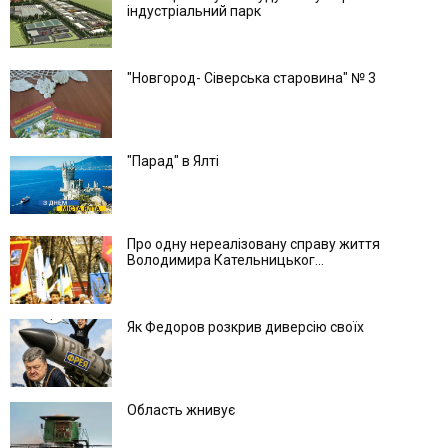
індустріальний парк
"Новгород- Сіверська старовина" № 3
"Парад" в Ялті
Про одну нереалізовану справу життя
Володимира Кательницьког...
Як Федоров розкрив диверсію своїх
Область жнивує