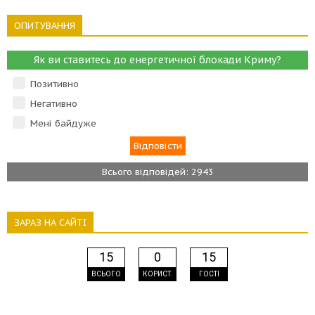
ОПИТУВАННЯ
Як ви ставитесь до енергетичної блокади Криму?
Позитивно
Негативно
Мені байдуже
Всього відповідей: 2943
ЗАРАЗ НА САЙТІ
15
0
15
ВСЬОГО
КОРИСТ.
ГОСТІ